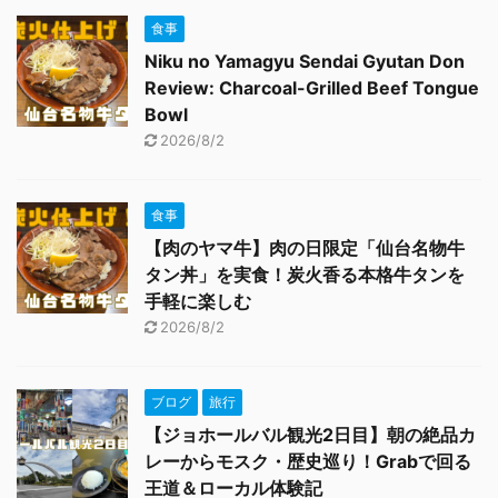
食事
Niku no Yamagyu Sendai Gyutan Don
Review: Charcoal-Grilled Beef Tongue
Bowl
2026/8/2
食事
【肉のヤマ牛】肉の日限定「仙台名物牛
タン丼」を実食！炭火香る本格牛タンを
手軽に楽しむ
2026/8/2
ブログ
旅行
【ジョホールバル観光2日目】朝の絶品カ
レーからモスク・歴史巡り！Grabで回る
王道＆ローカル体験記