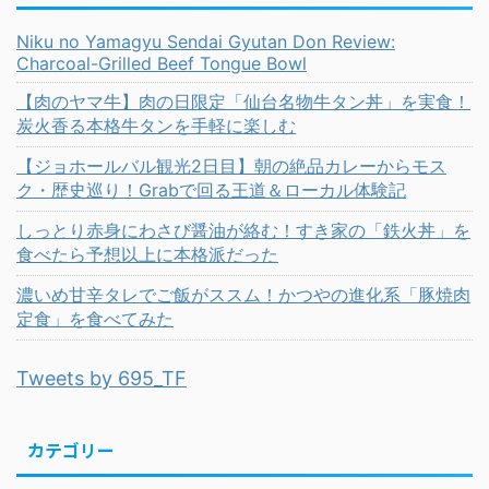
Niku no Yamagyu Sendai Gyutan Don Review:
Charcoal-Grilled Beef Tongue Bowl
【肉のヤマ牛】肉の日限定「仙台名物牛タン丼」を実食！
炭火香る本格牛タンを手軽に楽しむ
【ジョホールバル観光2日目】朝の絶品カレーからモス
ク・歴史巡り！Grabで回る王道＆ローカル体験記
しっとり赤身にわさび醤油が絡む！すき家の「鉄火丼」を
食べたら予想以上に本格派だった
濃いめ甘辛タレでご飯がススム！かつやの進化系「豚焼肉
定食」を食べてみた
Tweets by 695_TF
カテゴリー