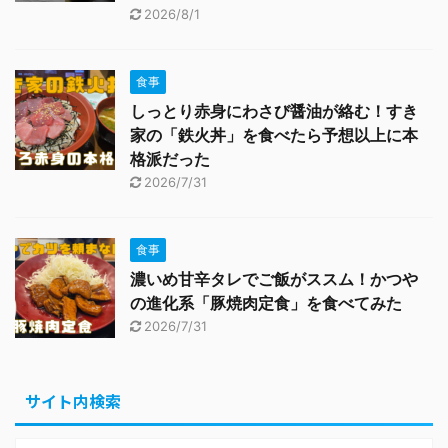
2026/8/1
食事
しっとり赤身にわさび醤油が絡む！すき
家の「鉄火丼」を食べたら予想以上に本
格派だった
2026/7/31
食事
濃いめ甘辛タレでご飯がススム！かつや
の進化系「豚焼肉定食」を食べてみた
2026/7/31
サイト内検索