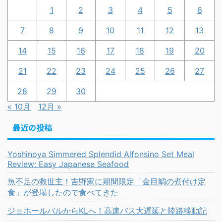
1
2
3
4
5
6
7
8
9
10
11
12
13
14
15
16
17
18
19
20
21
22
23
24
25
26
27
28
29
30
« 10月
12月 »
最近の投稿
Yoshinoya Simmered Splendid Alfonsino Set Meal
Review: Easy Japanese Seafood
魚不足の救世主！吉野家に期間限定「金目鯛の煮付け定
食」が登場したので食べてきた
ジョホールバルからKLへ！高速バス大遅延と陸路移動記