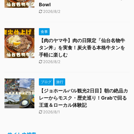
Bowl
2026/8/2
食事
【肉のヤマ牛】肉の日限定「仙台名物牛
タン丼」を実食！炭火香る本格牛タンを
手軽に楽しむ
2026/8/2
ブログ
旅行
【ジョホールバル観光2日目】朝の絶品カ
レーからモスク・歴史巡り！Grabで回る
王道＆ローカル体験記
2026/8/1