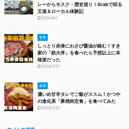
レーからモスク・歴史巡り！Grabで回る
王道＆ローカル体験記
2026/8/1
食事
しっとり赤身にわさび醤油が絡む！すき
家の「鉄火丼」を食べたら予想以上に本
格派だった
2026/7/31
食事
濃いめ甘辛タレでご飯がススム！かつや
の進化系「豚焼肉定食」を食べてみた
2026/7/31