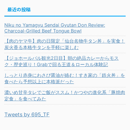
最近の投稿
Niku no Yamagyu Sendai Gyutan Don Review:
Charcoal-Grilled Beef Tongue Bowl
【肉のヤマ牛】肉の日限定「仙台名物牛タン丼」を実食！
炭火香る本格牛タンを手軽に楽しむ
【ジョホールバル観光2日目】朝の絶品カレーからモス
ク・歴史巡り！Grabで回る王道＆ローカル体験記
しっとり赤身にわさび醤油が絡む！すき家の「鉄火丼」を
食べたら予想以上に本格派だった
濃いめ甘辛タレでご飯がススム！かつやの進化系「豚焼肉
定食」を食べてみた
Tweets by 695_TF