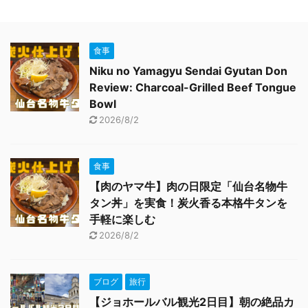
食事
Niku no Yamagyu Sendai Gyutan Don
Review: Charcoal-Grilled Beef Tongue
Bowl
2026/8/2
食事
【肉のヤマ牛】肉の日限定「仙台名物牛
タン丼」を実食！炭火香る本格牛タンを
手軽に楽しむ
2026/8/2
ブログ
旅行
【ジョホールバル観光2日目】朝の絶品カ