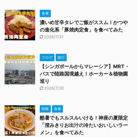
食事
濃いめ甘辛タレでご飯がススム！かつや
の進化系「豚焼肉定食」を食べてみた
2026/7/31
ブログ
旅行
【シンガポールからマレーシア】MRT・
バスで陸路国境越え！ホーカー＆植物園
巡り
2026/7/30
朗報
食事
酷暑でもスルスルいける！神座の夏限定
「澄みきりお出汁の冷たいおいしいラー
メン」を食べてみた