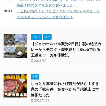
絶品！鰹のタタキ定食を食べました！
NEXT
（これはお得！）コンビニ x QuickPay x JCBカード
で20%キャッシュバックされます！
ブログ
旅行
【ジョホールバル観光2日目】朝の絶品カ
レーからモスク・歴史巡り！Grabで回る
王道＆ローカル体験記
2026/8/1
食事
しっとり赤身にわさび醤油が絡む！すき
家の「鉄火丼」を食べたら予想以上に本
格派だった
2026/7/31