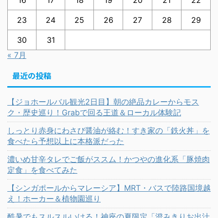
16
17
18
19
20
21
22
23
24
25
26
27
28
29
30
31
« 7月
最近の投稿
【ジョホールバル観光2日目】朝の絶品カレーからモス
ク・歴史巡り！Grabで回る王道＆ローカル体験記
しっとり赤身にわさび醤油が絡む！すき家の「鉄火丼」を
食べたら予想以上に本格派だった
濃いめ甘辛タレでご飯がススム！かつやの進化系「豚焼肉
定食」を食べてみた
【シンガポールからマレーシア】MRT・バスで陸路国境越
え！ホーカー＆植物園巡り
酷暑でもスルスルいける！神座の夏限定「澄みきりお出汁