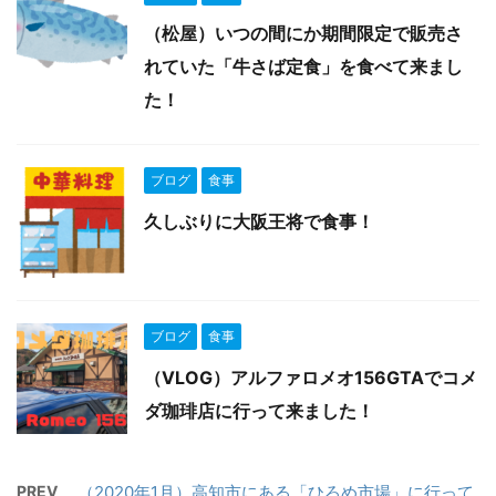
（松屋）いつの間にか期間限定で販売さ
れていた「牛さば定食」を食べて来まし
た！
ブログ
食事
久しぶりに大阪王将で食事！
ブログ
食事
（VLOG）アルファロメオ156GTAでコメ
ダ珈琲店に行って来ました！
PREV
（2020年1月）高知市にある「ひろめ市場」に行って