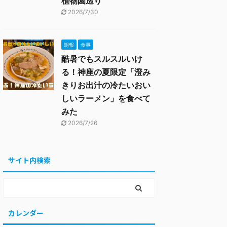
植物園巡り
2026/7/30
朗報
食事
酷暑でもスルスルいけ
る！神座の夏限定「澄み
きりお出汁の冷たいおい
しいラーメン」を食べて
みた
2026/7/26
サイト内検索
カレンダー