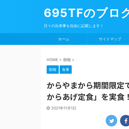
695TFのブロ
日々の出来事を自由に記載します！
ホーム
サイトマップ
HOME
>
朗報
>
朗報
食事
からやまから期間限定て
からあげ定⾷」を実食
2021年11月1日