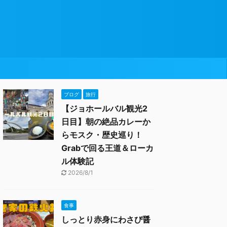
ブログ
旅行
【ジョホールバル観光2
日目】朝の絶品カレーか
らモスク・歴史巡り！
Grabで回る王道＆ローカ
ル体験記
2026/8/1
食事
しっとり赤身にわさび醤