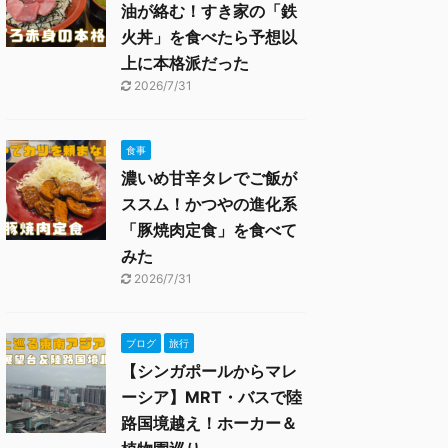
油が絡む！すき家の「鉄
火丼」を食べたら予想以
上に本格派だった
2026/7/31
食事
濃いめ甘辛タレでご飯が
ススム！かつやの進化系
「豚焼肉定食」を食べて
みた
2026/7/31
ブログ
旅行
【シンガポールからマレ
ーシア】MRT・バスで陸
路国境越え！ホーカー＆