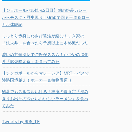
【ジョホールバル観光2日目】朝の絶品カレー
からモスク・歴史巡り！Grabで回る王道＆ロー
カル体験記
しっとり赤身にわさび醤油が絡む！すき家の
「鉄火丼」を食べたら予想以上に本格派だった
濃いめ甘辛タレでご飯がススム！かつやの進化
系「豚焼肉定食」を食べてみた
【シンガポールからマレーシア】MRT・バスで
陸路国境越え！ホーカー＆植物園巡り
酷暑でもスルスルいける！神座の夏限定「澄み
きりお出汁の冷たいおいしいラーメン」を食べ
てみた
Tweets by 695_TF