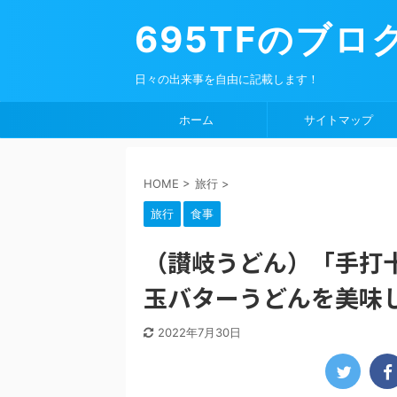
695TFのブロ
日々の出来事を自由に記載します！
ホーム
サイトマップ
HOME
>
旅行
>
旅行
食事
（讃岐うどん）「手打十
玉バターうどんを美
2022年7月30日