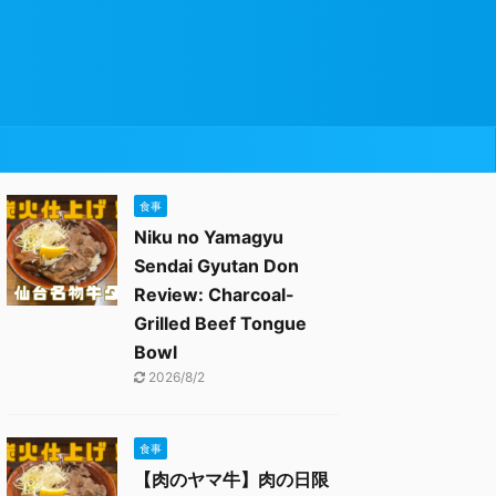
食事
Niku no Yamagyu
Sendai Gyutan Don
Review: Charcoal-
Grilled Beef Tongue
Bowl
2026/8/2
食事
【肉のヤマ牛】肉の日限