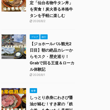
定「仙台名物牛タン丼」
を実食！炭火香る本格牛
タンを手軽に楽しむ
2026/8/2
ブログ
旅行
【ジョホールバル観光2
日目】朝の絶品カレーか
らモスク・歴史巡り！
Grabで回る王道＆ローカ
ル体験記
2026/8/1
食事
しっとり赤身にわさび醤
油が絡む！すき家の「鉄