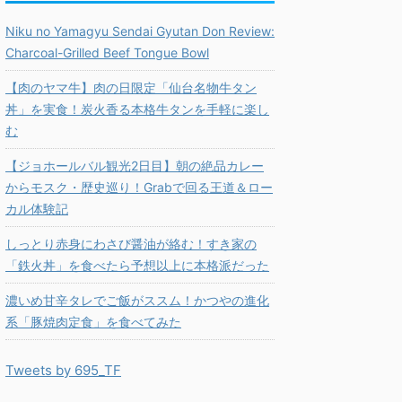
Niku no Yamagyu Sendai Gyutan Don Review:
Charcoal-Grilled Beef Tongue Bowl
【肉のヤマ牛】肉の日限定「仙台名物牛タン
丼」を実食！炭火香る本格牛タンを手軽に楽し
む
【ジョホールバル観光2日目】朝の絶品カレー
からモスク・歴史巡り！Grabで回る王道＆ロー
カル体験記
しっとり赤身にわさび醤油が絡む！すき家の
「鉄火丼」を食べたら予想以上に本格派だった
濃いめ甘辛タレでご飯がススム！かつやの進化
系「豚焼肉定食」を食べてみた
Tweets by 695_TF