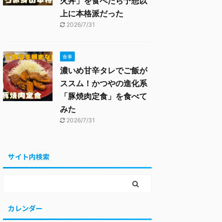
火丼」を食べたら予想以
上に本格派だった
2026/7/31
食事
濃いめ甘辛タレでご飯が
ススム！かつやの進化系
「豚焼肉定食」を食べて
みた
2026/7/31
サイト内検索
カレンダー