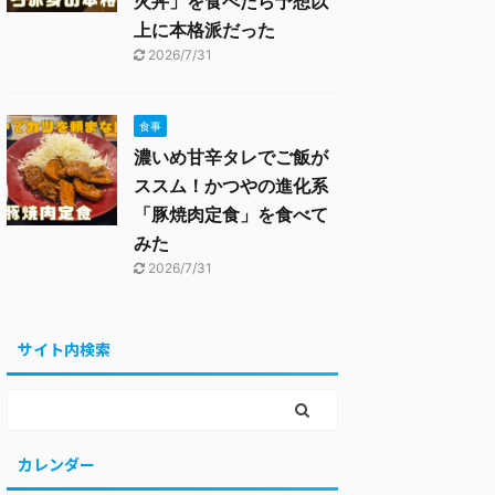
火丼」を食べたら予想以
上に本格派だった
2026/7/31
食事
濃いめ甘辛タレでご飯が
ススム！かつやの進化系
「豚焼肉定食」を食べて
みた
2026/7/31
サイト内検索
カレンダー