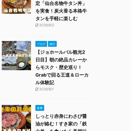
定「仙台名物牛タン丼」
を実食！炭火香る本格牛
タンを手軽に楽しむ
2026/8/2
ブログ
旅行
【ジョホールバル観光2
日目】朝の絶品カレーか
らモスク・歴史巡り！
Grabで回る王道＆ローカ
ル体験記
2026/8/1
食事
しっとり赤身にわさび醤
油が絡む！すき家の「鉄