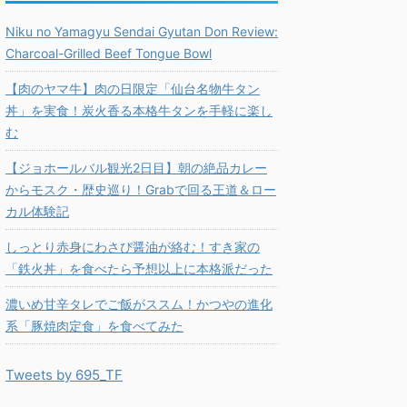
Niku no Yamagyu Sendai Gyutan Don Review:
Charcoal-Grilled Beef Tongue Bowl
【肉のヤマ牛】肉の日限定「仙台名物牛タン
丼」を実食！炭火香る本格牛タンを手軽に楽し
む
【ジョホールバル観光2日目】朝の絶品カレー
からモスク・歴史巡り！Grabで回る王道＆ロー
カル体験記
しっとり赤身にわさび醤油が絡む！すき家の
「鉄火丼」を食べたら予想以上に本格派だった
濃いめ甘辛タレでご飯がススム！かつやの進化
系「豚焼肉定食」を食べてみた
Tweets by 695_TF