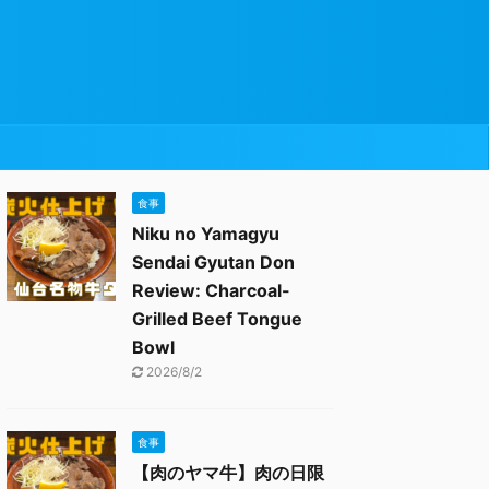
食事
Niku no Yamagyu
Sendai Gyutan Don
Review: Charcoal-
Grilled Beef Tongue
Bowl
2026/8/2
食事
【肉のヤマ牛】肉の日限