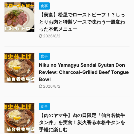
食事
【実食】松屋でローストビーフ！？しっ
とりお肉と特製ソースで味わう一風変わ
った本気メニュー
2026/8/2
食事
Niku no Yamagyu Sendai Gyutan Don
Review: Charcoal-Grilled Beef Tongue
Bowl
2026/8/2
食事
【肉のヤマ牛】肉の日限定「仙台名物牛
タン丼」を実食！炭火香る本格牛タンを
手軽に楽しむ