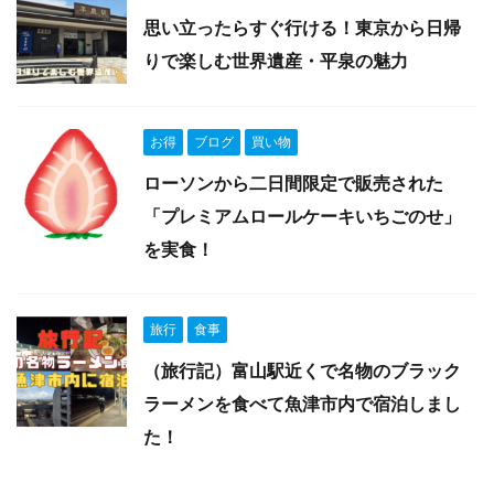
思い立ったらすぐ行ける！東京から日帰
りで楽しむ世界遺産・平泉の魅力
お得
ブログ
買い物
ローソンから二日間限定で販売された
「プレミアムロールケーキいちごのせ」
を実食！
旅行
食事
（旅行記）富山駅近くで名物のブラック
ラーメンを食べて魚津市内で宿泊しまし
た！