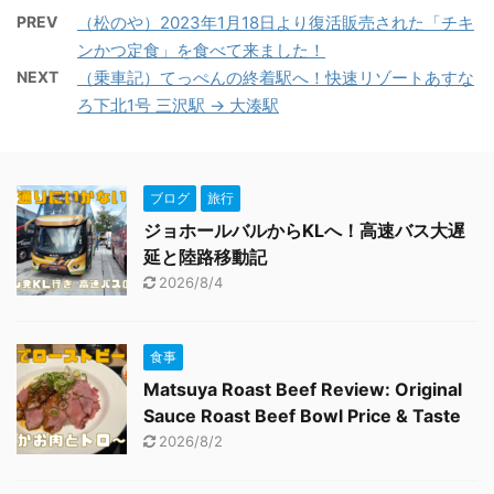
PREV
（松のや）2023年1月18日より復活販売された「チキ
ンかつ定食」を食べて来ました！
NEXT
（乗車記）てっぺんの終着駅へ！快速リゾートあすな
ろ下北1号 三沢駅 → 大湊駅
ブログ
旅行
ジョホールバルからKLへ！高速バス大遅
延と陸路移動記
2026/8/4
食事
Matsuya Roast Beef Review: Original
Sauce Roast Beef Bowl Price & Taste
2026/8/2