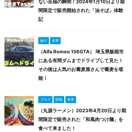
ない至福の瞬間！2024年1月10日より期
間限定で販売開始された「油そば」体験
記
旅行
食事
（Alfa Romeo 156GTA） 埼玉県飯能市
にある有間ダムまでドライブして見た！
その後は人気のお蕎麦屋さんで蕎麦を堪
能！
ブログ
朗報
食事
（丸源ラーメン）2023年4月20日より期
間限定で販売された「和風肉つけ麺」を
食べて来ました！