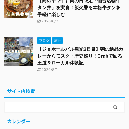
【肉のヤマ牛】肉の日限定「仙台名物牛
タン丼」を実食！炭火香る本格牛タンを
手軽に楽しむ
2026/8/2
ブログ
旅行
【ジョホールバル観光2日目】朝の絶品カ
レーからモスク・歴史巡り！Grabで回る
王道＆ローカル体験記
2026/8/1
サイト内検索
カレンダー