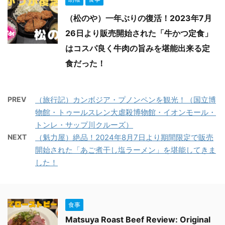
（松のや）一年ぶりの復活！2023年7月
26日より販売開始された「牛かつ定食」
はコスパ良く牛肉の旨みを堪能出来る定
食だった！
PREV
（旅行記）カンボジア・プノンペンを観光！（国立博
物館・トゥールスレン大虐殺博物館・イオンモール・
トンレ・サップ川クルーズ）
NEXT
（魁力屋）絶品！2024年8月7日より期間限定で販売
開始された「あご煮干し塩ラーメン」を堪能してきま
した！
食事
Matsuya Roast Beef Review: Original