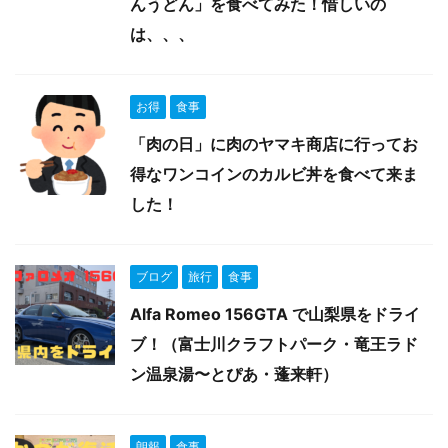
んうどん」を食べてみた！惜しいの
は、、、
お得
食事
「肉の日」に肉のヤマキ商店に行ってお
得なワンコインのカルビ丼を食べて来ま
した！
ブログ
旅行
食事
Alfa Romeo 156GTA で山梨県をドライ
ブ！（富士川クラフトパーク・竜王ラド
ン温泉湯〜とぴあ・蓬来軒）
朗報
食事