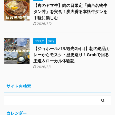
【肉のヤマ牛】肉の日限定「仙台名物牛
タン丼」を実食！炭火香る本格牛タンを
手軽に楽しむ
2026/8/2
ブログ
旅行
【ジョホールバル観光2日目】朝の絶品カ
レーからモスク・歴史巡り！Grabで回る
王道＆ローカル体験記
2026/8/1
サイト内検索
カレンダー