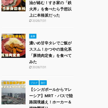
油が絡む！すき家の「鉄
火丼」を食べたら予想以
上に本格派だった
2026/7/31
食事
濃いめ甘辛タレでご飯が
ススム！かつやの進化系
「豚焼肉定食」を食べて
みた
2026/7/31
ブログ
旅行
【シンガポールからマレ
ーシア】MRT・バスで陸
路国境越え！ホーカー＆