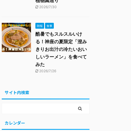
植物園巡り
2026/7/30
朗報
食事
酷暑でもスルスルいけ
る！神座の夏限定「澄み
きりお出汁の冷たいおい
しいラーメン」を食べて
みた
2026/7/26
サイト内検索
カレンダー