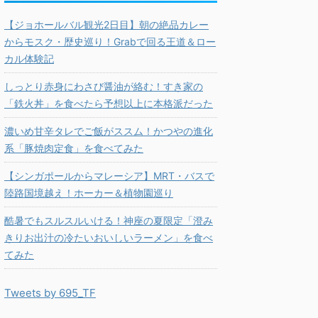
【ジョホールバル観光2日目】朝の絶品カレー
からモスク・歴史巡り！Grabで回る王道＆ロー
カル体験記
しっとり赤身にわさび醤油が絡む！すき家の
「鉄火丼」を食べたら予想以上に本格派だった
濃いめ甘辛タレでご飯がススム！かつやの進化
系「豚焼肉定食」を食べてみた
【シンガポールからマレーシア】MRT・バスで
陸路国境越え！ホーカー＆植物園巡り
酷暑でもスルスルいける！神座の夏限定「澄み
きりお出汁の冷たいおいしいラーメン」を食べ
てみた
Tweets by 695_TF