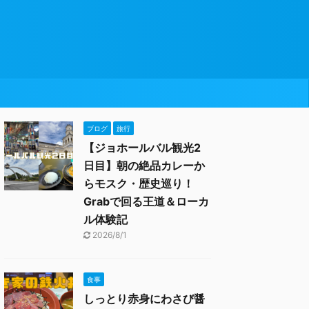
ブログ
旅行
【ジョホールバル観光2
日目】朝の絶品カレーか
らモスク・歴史巡り！
Grabで回る王道＆ローカ
ル体験記
2026/8/1
食事
しっとり赤身にわさび醤