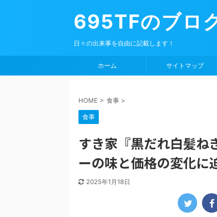
695TFのブロ
日々の出来事を自由に記載します！
ホーム
サイトマップ
HOME
>
食事
>
食事
すき家『黒だれ白髪ね
ーの味と価格の変化に
2025年1月18日