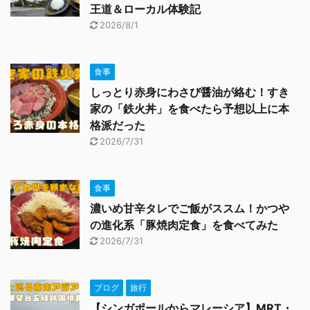
王道＆ローカル体験記
2026/8/1
食事
しっとり赤身にわさび醤油が絡む！すき
家の「鉄火丼」を食べたら予想以上に本
格派だった
2026/7/31
食事
濃いめ甘辛タレでご飯がススム！かつや
の進化系「豚焼肉定食」を食べてみた
2026/7/31
ブログ
旅行
【シンガポールからマレーシア】MRT・