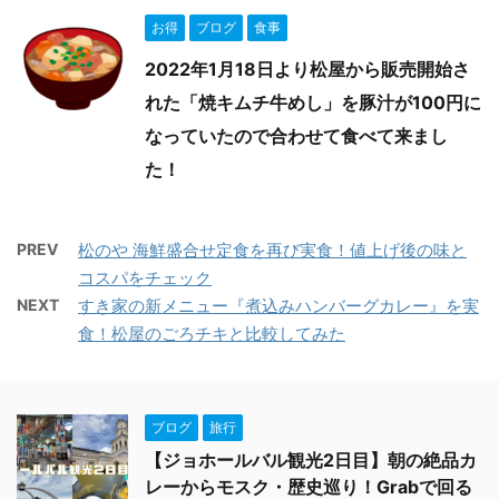
お得
ブログ
食事
2022年1月18日より松屋から販売開始さ
れた「焼キムチ牛めし」を豚汁が100円に
なっていたので合わせて食べて来まし
た！
PREV
松のや 海鮮盛合せ定食を再び実食！値上げ後の味と
コスパをチェック
NEXT
すき家の新メニュー『煮込みハンバーグカレー』を実
食！松屋のごろチキと比較してみた
ブログ
旅行
【ジョホールバル観光2日目】朝の絶品カ
レーからモスク・歴史巡り！Grabで回る