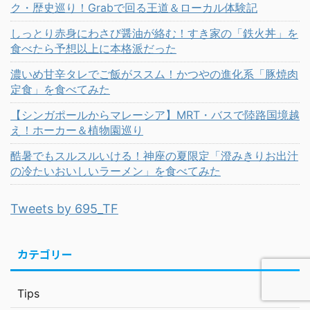
ク・歴史巡り！Grabで回る王道＆ローカル体験記
しっとり赤身にわさび醤油が絡む！すき家の「鉄火丼」を
食べたら予想以上に本格派だった
濃いめ甘辛タレでご飯がススム！かつやの進化系「豚焼肉
定食」を食べてみた
【シンガポールからマレーシア】MRT・バスで陸路国境越
え！ホーカー＆植物園巡り
酷暑でもスルスルいける！神座の夏限定「澄みきりお出汁
の冷たいおいしいラーメン」を食べてみた
Tweets by 695_TF
カテゴリー
Tips