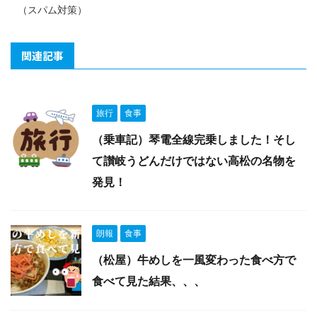
（スパム対策）
関連記事
旅行
食事
（乗車記）琴電全線完乗しました！そし
て讃岐うどんだけではない高松の名物を
発見！
朗報
食事
（松屋）牛めしを一風変わった食べ方で
食べて見た結果、、、