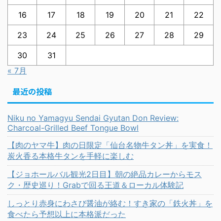
16
17
18
19
20
21
22
23
24
25
26
27
28
29
30
31
« 7月
最近の投稿
Niku no Yamagyu Sendai Gyutan Don Review:
Charcoal-Grilled Beef Tongue Bowl
【肉のヤマ牛】肉の日限定「仙台名物牛タン丼」を実食！
炭火香る本格牛タンを手軽に楽しむ
【ジョホールバル観光2日目】朝の絶品カレーからモス
ク・歴史巡り！Grabで回る王道＆ローカル体験記
しっとり赤身にわさび醤油が絡む！すき家の「鉄火丼」を
食べたら予想以上に本格派だった