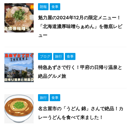
朗報
食事
魁力屋の2024年12月の限定メニュー！
「北海道濃厚味噌らぁめん」を徹底レビ
ュー
ブログ
旅行
食事
特急あずさで行く！甲府の日帰り温泉と
絶品グルメ旅
旅行
食事
名古屋市の「うどん 錦」さんで絶品！カ
レーうどんを食べて来ました！