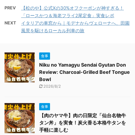
PREV
【松のや】公式Xの30%オフクーポンが神すぎる！
「ロースかつ＆海老フライ2尾定食」実食レポ
NEXT
イタリアの車窓から｜モデナからヴェローナへ、田園
風景を駆けるローカル列車の旅
食事
Niku no Yamagyu Sendai Gyutan Don
Review: Charcoal-Grilled Beef Tongue
Bowl
2026/8/2
食事
【肉のヤマ牛】肉の日限定「仙台名物牛
タン丼」を実食！炭火香る本格牛タンを
手軽に楽しむ