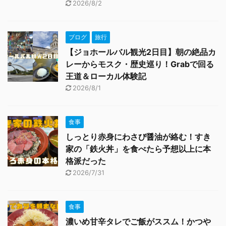
2026/8/2
ブログ
旅行
【ジョホールバル観光2日目】朝の絶品カ
レーからモスク・歴史巡り！Grabで回る
王道＆ローカル体験記
2026/8/1
食事
しっとり赤身にわさび醤油が絡む！すき
家の「鉄火丼」を食べたら予想以上に本
格派だった
2026/7/31
食事
濃いめ甘辛タレでご飯がススム！かつや