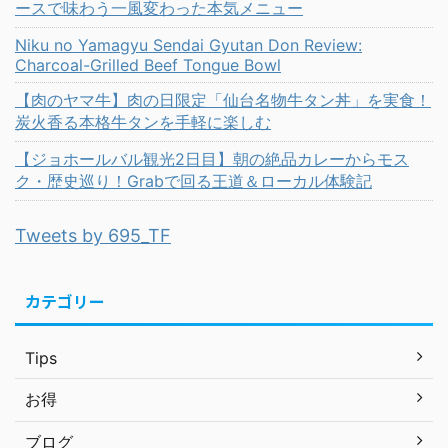
ースで味わう一風変わった本気メニュー
Niku no Yamagyu Sendai Gyutan Don Review:
Charcoal-Grilled Beef Tongue Bowl
【肉のヤマ牛】肉の日限定「仙台名物牛タン丼」を実食！
炭火香る本格牛タンを手軽に楽しむ
【ジョホールバル観光2日目】朝の絶品カレーからモス
ク・歴史巡り！Grabで回る王道＆ローカル体験記
Tweets by 695_TF
カテゴリー
Tips
お得
ブログ