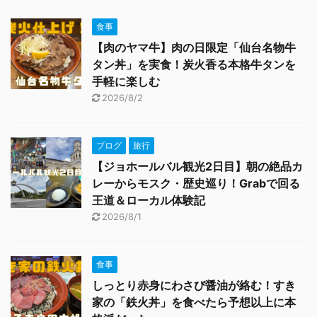
食事
【肉のヤマ牛】肉の日限定「仙台名物牛
タン丼」を実食！炭火香る本格牛タンを
手軽に楽しむ
2026/8/2
ブログ
旅行
【ジョホールバル観光2日目】朝の絶品カ
レーからモスク・歴史巡り！Grabで回る
王道＆ローカル体験記
2026/8/1
食事
しっとり赤身にわさび醤油が絡む！すき
家の「鉄火丼」を食べたら予想以上に本