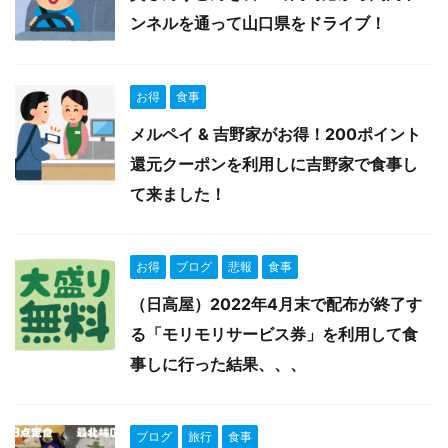
ンネルを通って山口県をドライブ！
お得
食事
メルペイ & 吉野家がお得！200ポイント
還元クーポンを利用しに吉野家で食事し
て来ました！
お得
ブログ
悲報
食事
（日高屋）2022年4月末で配布が終了す
る「モリモリサービス券」を利用して食
事しに行った結果、、、
ブログ
旅行
食事