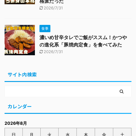
格派だった
2026/7/31
食事
濃いめ甘辛タレでご飯がススム！かつや
の進化系「豚焼肉定食」を食べてみた
2026/7/31
サイト内検索
カレンダー
2026年8月
日
月
火
水
木
金
土