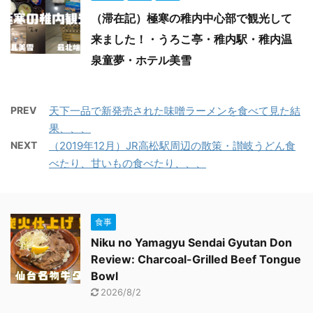
（滞在記）極寒の稚内中心部で観光して
来ました！・うろこ亭・稚内駅・稚内温
泉童夢・ホテル美雪
PREV
天下一品で新発売された味噌ラーメンを食べて見た結
果、、、
NEXT
（2019年12月）JR高松駅周辺の散策・讃岐うどん食
べたり、甘いもの食べたり、、、
食事
Niku no Yamagyu Sendai Gyutan Don
Review: Charcoal-Grilled Beef Tongue
Bowl
2026/8/2