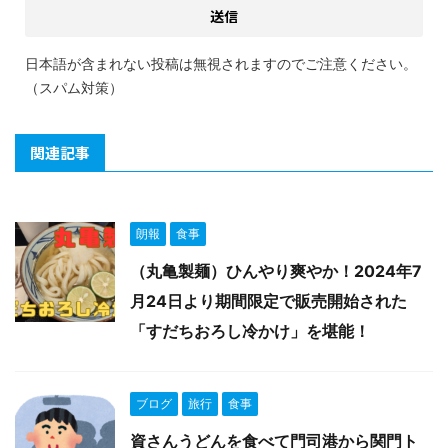
日本語が含まれない投稿は無視されますのでご注意ください。
（スパム対策）
関連記事
朗報
食事
（丸亀製麺）ひんやり爽やか！2024年7
月24日より期間限定で販売開始された
「すだちおろし冷かけ」を堪能！
ブログ
旅行
食事
資さんうどんを食べて門司港から関門ト