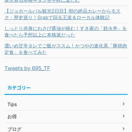
炭火香る本格牛タンを手軽に楽しむ
【ジョホールバル観光2日目】朝の絶品カレーからモス
ク・歴史巡り！Grabで回る王道＆ローカル体験記
しっとり赤身にわさび醤油が絡む！すき家の「鉄火丼」を
食べたら予想以上に本格派だった
濃いめ甘辛タレでご飯がススム！かつやの進化系「豚焼肉
定食」を食べてみた
Tweets by 695_TF
カテゴリー
Tips
お得
ブログ