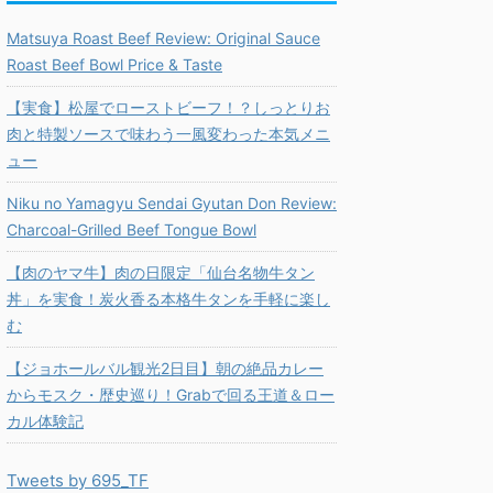
Matsuya Roast Beef Review: Original Sauce
Roast Beef Bowl Price & Taste
【実食】松屋でローストビーフ！？しっとりお
肉と特製ソースで味わう一風変わった本気メニ
ュー
Niku no Yamagyu Sendai Gyutan Don Review:
Charcoal-Grilled Beef Tongue Bowl
【肉のヤマ牛】肉の日限定「仙台名物牛タン
丼」を実食！炭火香る本格牛タンを手軽に楽し
む
【ジョホールバル観光2日目】朝の絶品カレー
からモスク・歴史巡り！Grabで回る王道＆ロー
カル体験記
Tweets by 695_TF