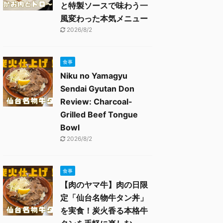
と特製ソースで味わう一
風変わった本気メニュー
2026/8/2
食事
Niku no Yamagyu
Sendai Gyutan Don
Review: Charcoal-
Grilled Beef Tongue
Bowl
2026/8/2
食事
【肉のヤマ牛】肉の日限
定「仙台名物牛タン丼」
を実食！炭火香る本格牛