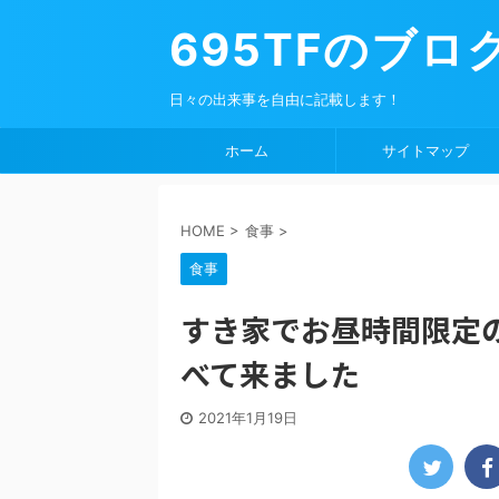
695TFのブロ
日々の出来事を自由に記載します！
ホーム
サイトマップ
HOME
>
食事
>
食事
すき家でお昼時間限定
べて来ました
2021年1月19日