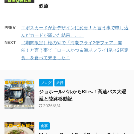
鉄旅
PREV
エポスカードが新デザインに変更！と言う事で申し込
んだカードが届いた結果、、、
NEXT
（期間限定）松のやで「海老フライ2倍フェア」開
催！と言う事で「ロースかつ＆海老フライ1尾→2尾定
食」を食べて来ました！
ブログ
旅行
ジョホールバルからKLへ！高速バス大遅
延と陸路移動記
2026/8/4
食事