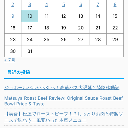
2
3
4
5
6
7
8
9
10
11
12
13
14
15
16
17
18
19
20
21
22
23
24
25
26
27
28
29
30
31
« 7月
最近の投稿
ジョホールバルからKLへ！高速バス大遅延と陸路移動記
Matsuya Roast Beef Review: Original Sauce Roast Beef
Bowl Price & Taste
【実食】松屋でローストビーフ！？しっとりお肉と特製ソ
ースで味わう一風変わった本気メニュー