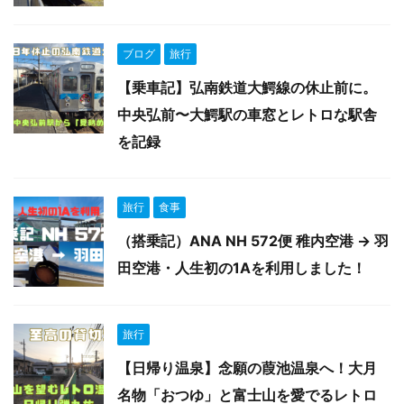
ブログ
旅行
【乗車記】弘南鉄道大鰐線の休止前に。
中央弘前〜大鰐駅の車窓とレトロな駅舎
を記録
旅行
食事
（搭乗記）ANA NH 572便 稚内空港 → 羽
田空港・人生初の1Aを利用しました！
旅行
【日帰り温泉】念願の葭池温泉へ！大月
名物「おつゆ」と富士山を愛でるレトロ