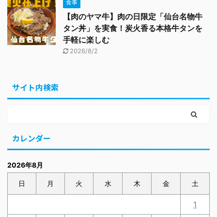
食事
【肉のヤマ牛】肉の日限定「仙台名物牛
タン丼」を実食！炭火香る本格牛タンを
手軽に楽しむ
2026/8/2
サイト内検索
カレンダー
2026年8月
日
月
火
水
木
金
土
1