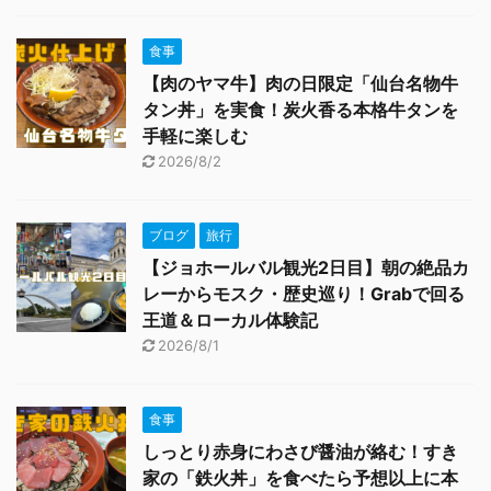
食事
【肉のヤマ牛】肉の日限定「仙台名物牛
タン丼」を実食！炭火香る本格牛タンを
手軽に楽しむ
2026/8/2
ブログ
旅行
【ジョホールバル観光2日目】朝の絶品カ
レーからモスク・歴史巡り！Grabで回る
王道＆ローカル体験記
2026/8/1
食事
しっとり赤身にわさび醤油が絡む！すき
家の「鉄火丼」を食べたら予想以上に本