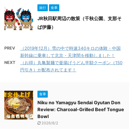
旅行
食事
JR秋田駅周辺の散策（千秋公園、支那そ
ば伊藤）
PREV
（2019年12月）雪の中で時速340キロの体験・中国
新幹線に乗車して北京・天津間を移動しました！
NEXT
（お得）丸亀製麺で釜揚げうどん半額クーポン（150
円引き）が配布されてます！
食事
Niku no Yamagyu Sendai Gyutan Don
Review: Charcoal-Grilled Beef Tongue
Bowl
2026/8/2