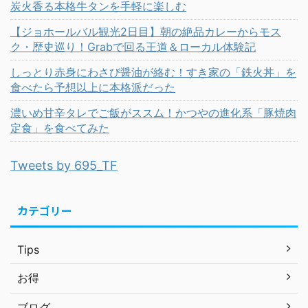
炭火香る本格牛タンを手軽に楽しむ
【ジョホールバル観光2日目】朝の絶品カレーからモス
ク・歴史巡り！Grabで回る王道＆ローカル体験記
しっとり赤身にわさび醤油が絡む！すき家の「鉄火丼」を
食べたら予想以上に本格派だった
濃いめ甘辛タレでご飯がススム！かつやの進化系「豚焼肉
定食」を食べてみた
Tweets by 695_TF
カテゴリー
Tips
お得
ブログ