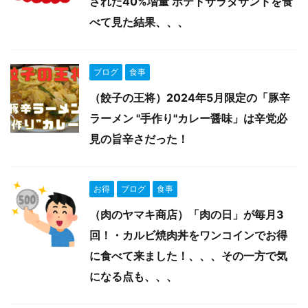
された40%増量 ポテトサラダサンドを食
べて見た結果、、、
ブログ
食事
（餃子の王将）2024年5月限定の「豚辛
ラーメン "手作り"カレー醤味」は辛党必
見の旨辛さだった！
お得
ブログ
食事
（肉のヤマキ商店）「肉の日」が毎月3
回！・カルビ焼肉丼をワンコインでお得
に食べて来ました！、、、その一方で気
になる点も、、、