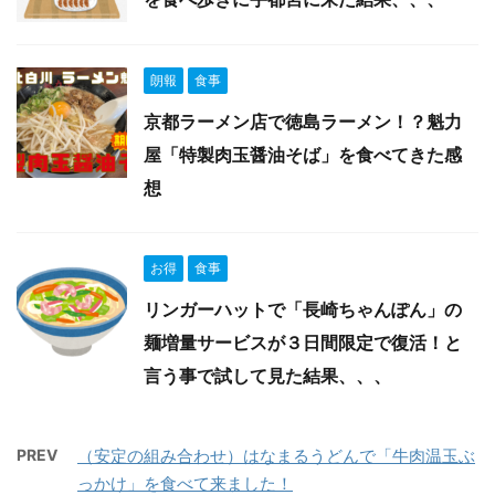
朗報
食事
京都ラーメン店で徳島ラーメン！？魁力
屋「特製肉玉醤油そば」を食べてきた感
想
お得
食事
リンガーハットで「長崎ちゃんぽん」の
麺増量サービスが３日間限定で復活！と
言う事で試して見た結果、、、
PREV
（安定の組み合わせ）はなまるうどんで「牛肉温玉ぶ
っかけ」を食べて来ました！