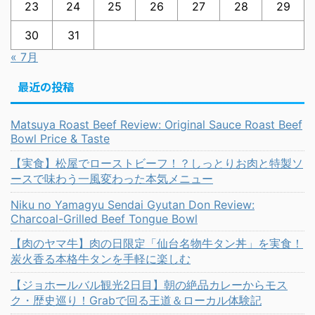
23
24
25
26
27
28
29
30
31
« 7月
最近の投稿
Matsuya Roast Beef Review: Original Sauce Roast Beef
Bowl Price & Taste
【実食】松屋でローストビーフ！？しっとりお肉と特製ソ
ースで味わう一風変わった本気メニュー
Niku no Yamagyu Sendai Gyutan Don Review:
Charcoal-Grilled Beef Tongue Bowl
【肉のヤマ牛】肉の日限定「仙台名物牛タン丼」を実食！
炭火香る本格牛タンを手軽に楽しむ
【ジョホールバル観光2日目】朝の絶品カレーからモス
ク・歴史巡り！Grabで回る王道＆ローカル体験記