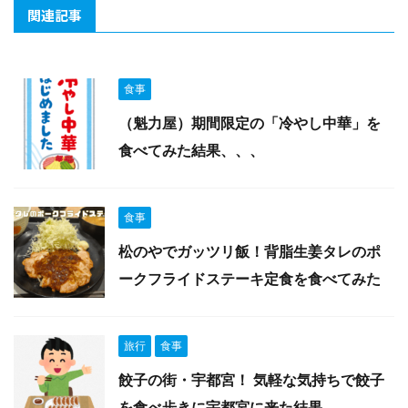
関連記事
食事
（魁力屋）期間限定の「冷やし中華」を
食べてみた結果、、、
食事
松のやでガッツリ飯！背脂生姜タレのポ
ークフライドステーキ定食を食べてみた
旅行
食事
餃子の街・宇都宮！ 気軽な気持ちで餃子
を食べ歩きに宇都宮に来た結果、、、