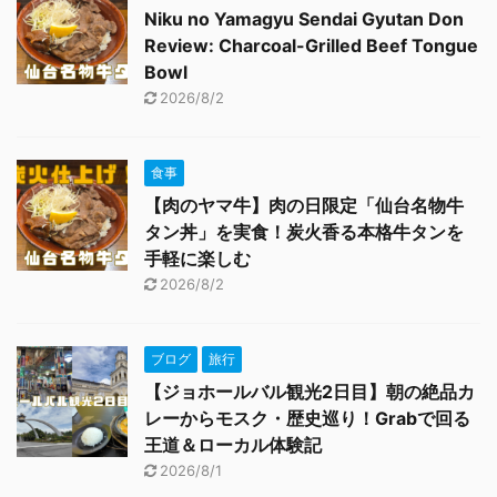
Niku no Yamagyu Sendai Gyutan Don
Review: Charcoal-Grilled Beef Tongue
Bowl
2026/8/2
食事
【肉のヤマ牛】肉の日限定「仙台名物牛
タン丼」を実食！炭火香る本格牛タンを
手軽に楽しむ
2026/8/2
ブログ
旅行
【ジョホールバル観光2日目】朝の絶品カ
レーからモスク・歴史巡り！Grabで回る
王道＆ローカル体験記
2026/8/1