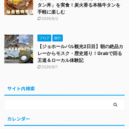
タン丼」を実食！炭火香る本格牛タンを
手軽に楽しむ
2026/8/2
ブログ
旅行
【ジョホールバル観光2日目】朝の絶品カ
レーからモスク・歴史巡り！Grabで回る
王道＆ローカル体験記
2026/8/1
サイト内検索
カレンダー