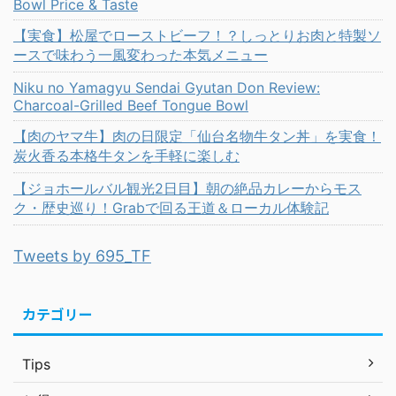
Bowl Price & Taste
【実食】松屋でローストビーフ！？しっとりお肉と特製ソ
ースで味わう一風変わった本気メニュー
Niku no Yamagyu Sendai Gyutan Don Review:
Charcoal-Grilled Beef Tongue Bowl
【肉のヤマ牛】肉の日限定「仙台名物牛タン丼」を実食！
炭火香る本格牛タンを手軽に楽しむ
【ジョホールバル観光2日目】朝の絶品カレーからモス
ク・歴史巡り！Grabで回る王道＆ローカル体験記
Tweets by 695_TF
カテゴリー
Tips