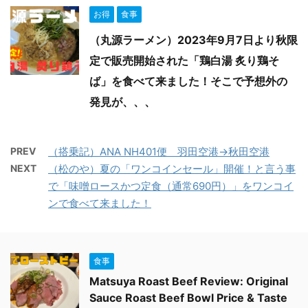
お得
食事
（丸源ラーメン）2023年9月7日より秋限
定で販売開始された「鶏白湯 炙り鶏そ
ば」を食べて来ました！そこで予想外の
発見が、、、
PREV
（搭乗記）ANA NH401便 羽田空港→秋田空港
NEXT
（松のや）夏の「ワンコインセール」開催！と言う事
で「味噌ロースかつ定食（通常690円）」をワンコイ
ンで食べて来ました！
食事
Matsuya Roast Beef Review: Original
Sauce Roast Beef Bowl Price & Taste