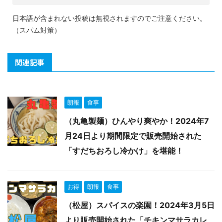
日本語が含まれない投稿は無視されますのでご注意ください。
（スパム対策）
関連記事
朗報
食事
（丸亀製麺）ひんやり爽やか！2024年7
月24日より期間限定で販売開始された
「すだちおろし冷かけ」を堪能！
お得
朗報
食事
（松屋）スパイスの楽園！2024年3月5日
より販売開始された「チキンマサラカレ