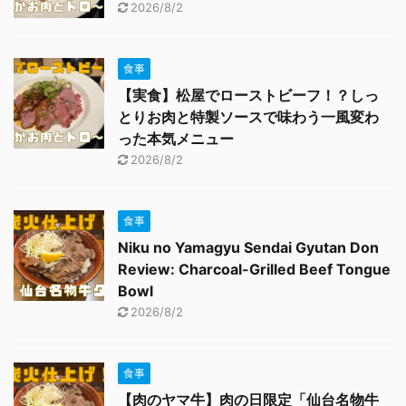
2026/8/2
食事
【実食】松屋でローストビーフ！？しっ
とりお肉と特製ソースで味わう一風変わ
った本気メニュー
2026/8/2
食事
Niku no Yamagyu Sendai Gyutan Don
Review: Charcoal-Grilled Beef Tongue
Bowl
2026/8/2
食事
【肉のヤマ牛】肉の日限定「仙台名物牛