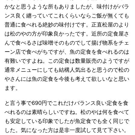
かなと思うような所もありましたが、味付けがバラ
ンス良く纏っていてこれくらいならご飯が無くても
普通に食べれる絶妙の味付けです。正直松屋のより
は松のやの方が印象良かったです。近所の定食屋さ
んで食べるさば味噌そのものでして揚げ物系をチェ
ーン店で食べがちですが、魚の定食を食べれるのは
有難いですよね。この定食は数量販売のようですが
通常メニューにしても結構人気出ると思うので松の
やさんには魚の定食を今後も考えて欲しいなと思い
ます。
と言う事で690円でこれだけバランス良い定食を食
べれるのは素晴らしいですね。松のやは何を食べて
も安定している印象でしたが魚定食でも全く同じで
した。気になった方は是非一度試して見て下さい。