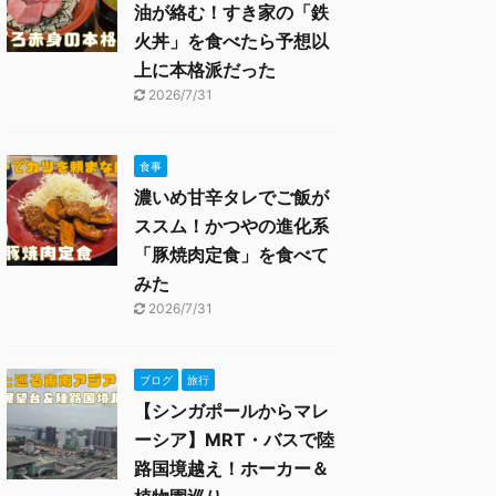
油が絡む！すき家の「鉄
火丼」を食べたら予想以
上に本格派だった
2026/7/31
食事
濃いめ甘辛タレでご飯が
ススム！かつやの進化系
「豚焼肉定食」を食べて
みた
2026/7/31
ブログ
旅行
【シンガポールからマレ
ーシア】MRT・バスで陸
路国境越え！ホーカー＆