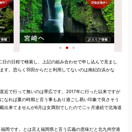
二日の日程で検索し、上記の組み合わせで申し込んで見まし
ます。恐らく羽田からだと利用してないのは南紀白浜かな
直近で行って無いのは帯広です。2017年に行った以来ですが
になれば夏の時期と言う事もあり過ごし易い印象で良さそう
載出来てませんが6月は女満別でしたので二ヶ月連続で北海道
った福岡です。とは言え福岡県と言う広義の意味だと北九州空港