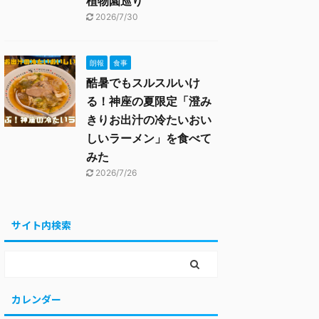
植物園巡り
2026/7/30
朗報
食事
酷暑でもスルスルいけ
る！神座の夏限定「澄み
きりお出汁の冷たいおい
しいラーメン」を食べて
みた
2026/7/26
サイト内検索
カレンダー