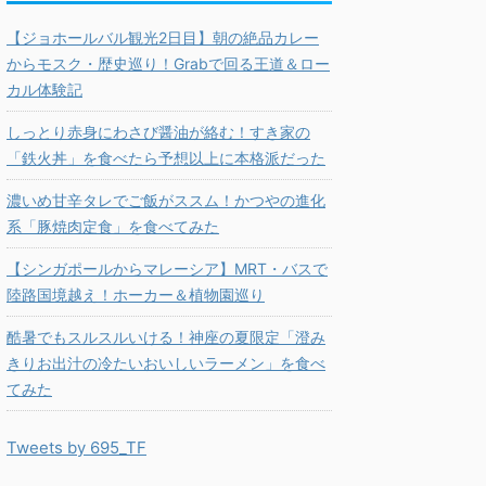
【ジョホールバル観光2日目】朝の絶品カレー
からモスク・歴史巡り！Grabで回る王道＆ロー
カル体験記
しっとり赤身にわさび醤油が絡む！すき家の
「鉄火丼」を食べたら予想以上に本格派だった
濃いめ甘辛タレでご飯がススム！かつやの進化
系「豚焼肉定食」を食べてみた
【シンガポールからマレーシア】MRT・バスで
陸路国境越え！ホーカー＆植物園巡り
酷暑でもスルスルいける！神座の夏限定「澄み
きりお出汁の冷たいおいしいラーメン」を食べ
てみた
Tweets by 695_TF