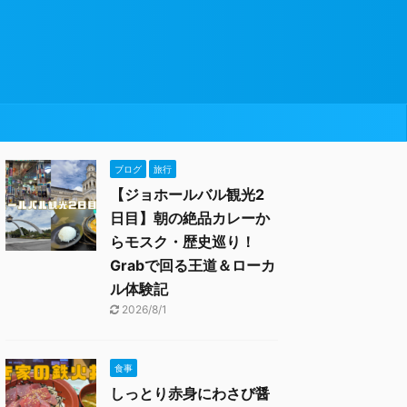
ブログ
旅行
【ジョホールバル観光2
日目】朝の絶品カレーか
らモスク・歴史巡り！
Grabで回る王道＆ローカ
ル体験記
2026/8/1
食事
しっとり赤身にわさび醤