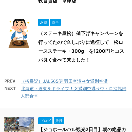
鉄百貨店 草津店
お得
食事
（ステーキ屋松）値下げキャンペーンを
行ってたので久しぶりに遠征して「松ロ
ースステーキ・300g」を1200円とコス
パ良く食べて来ました！
PREV
（搭乗記）JAL565便 羽田空港→女満別空港
NEXT
北海道・道東をドライブ！女満別空港→ウトロ漁協婦
人部食堂
ブログ
旅行
【ジョホールバル観光2日目】朝の絶品カ