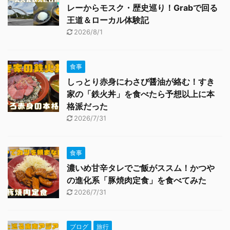
レーからモスク・歴史巡り！Grabで回る
王道＆ローカル体験記
2026/8/1
食事
しっとり赤身にわさび醤油が絡む！すき
家の「鉄火丼」を食べたら予想以上に本
格派だった
2026/7/31
食事
濃いめ甘辛タレでご飯がススム！かつや
の進化系「豚焼肉定食」を食べてみた
2026/7/31
ブログ
旅行