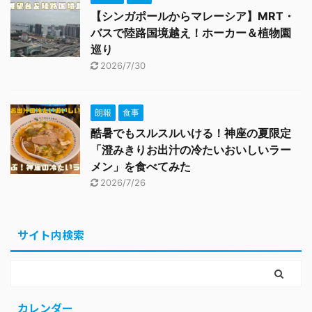
【シンガポールからマレーシア】MRT・
バスで陸路国境越え！ホーカー＆植物園
巡り
2026/7/30
朗報
食事
酷暑でもスルスルいける！神座の夏限定
「澄みきりお出汁の冷たいおいしいラー
メン」を食べてみた
2026/7/26
サイト内検索
カレンダー