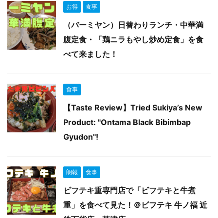
お得
食事
（バーミヤン）日替わりランチ・中華満
腹定食・「鶏ニラもやし炒め定食」を食
べて来ました！
食事
【Taste Review】Tried Sukiya’s New
Product: "Ontama Black Bibimbap
Gyudon"!
朗報
食事
ビフテキ重専門店で「ビフテキと牛煮
重」を食べて見た！＠ビフテキ 牛ノ福 近