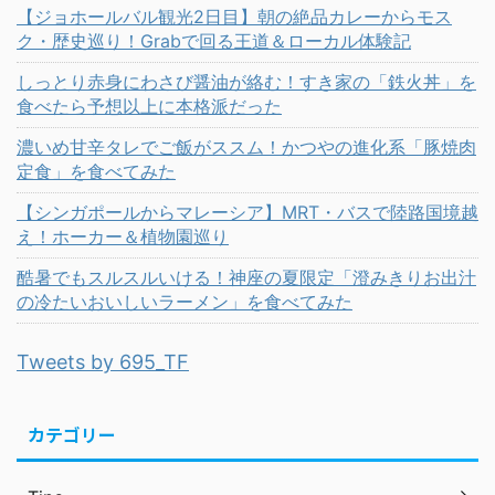
【ジョホールバル観光2日目】朝の絶品カレーからモス
ク・歴史巡り！Grabで回る王道＆ローカル体験記
しっとり赤身にわさび醤油が絡む！すき家の「鉄火丼」を
食べたら予想以上に本格派だった
濃いめ甘辛タレでご飯がススム！かつやの進化系「豚焼肉
定食」を食べてみた
【シンガポールからマレーシア】MRT・バスで陸路国境越
え！ホーカー＆植物園巡り
酷暑でもスルスルいける！神座の夏限定「澄みきりお出汁
の冷たいおいしいラーメン」を食べてみた
Tweets by 695_TF
カテゴリー