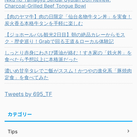
Charcoal-Grilled Beef Tongue Bowl
【肉のヤマ牛】肉の日限定「仙台名物牛タン丼」を実食！
炭火香る本格牛タンを手軽に楽しむ
【ジョホールバル観光2日目】朝の絶品カレーからモス
ク・歴史巡り！Grabで回る王道＆ローカル体験記
しっとり赤身にわさび醤油が絡む！すき家の「鉄火丼」を
食べたら予想以上に本格派だった
濃いめ甘辛タレでご飯がススム！かつやの進化系「豚焼肉
定食」を食べてみた
Tweets by 695_TF
カテゴリー
Tips