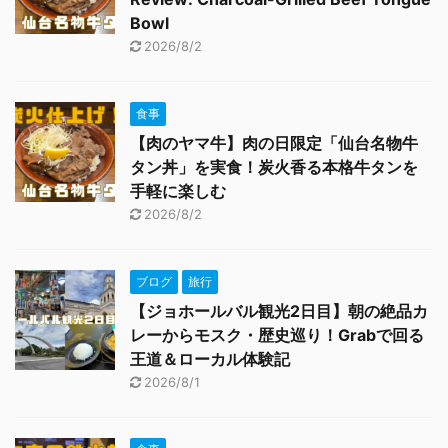
Bowl
2026/8/2
食事
【肉のヤマ牛】肉の日限定「仙台名物牛
タン丼」を実食！炭火香る本格牛タンを
手軽に楽しむ
2026/8/2
ブログ
旅行
【ジョホールバル観光2日目】朝の絶品カ
レーからモスク・歴史巡り！Grabで回る
王道＆ローカル体験記
2026/8/1