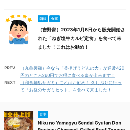
朗報
食事
（吉野家）2023年1月6日から販売開始さ
れた「ねぎ塩牛カルビ定食」を食べて来
ました！これはお勧め！
PREV
（丸亀製麺）今なら「釜揚げうどんの大」が通常420
円のところ260円でお得に食べる事が出来ます！
NEXT
（和食麺処サガミ）これはお勧め！ 久しぶりに行っ
て「お昼のサガミセット」を食べて来ました！
食事
Niku no Yamagyu Sendai Gyutan Don
Review: Charcoal-Grilled Beef Tongue