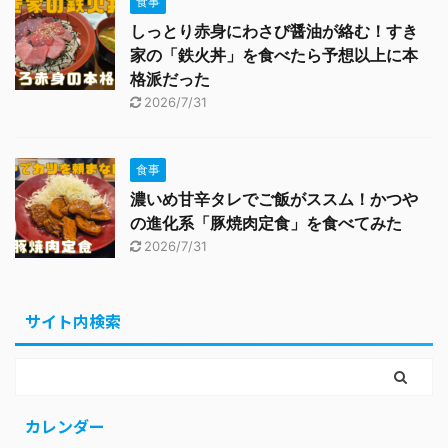
食事
しっとり赤身にわさび醤油が絡む！すき
家の「鉄火丼」を食べたら予想以上に本
格派だった
2026/7/31
食事
濃いめ甘辛タレでご飯がススム！かつや
の進化系「豚焼肉定食」を食べてみた
2026/7/31
サイト内検索
カレンダー