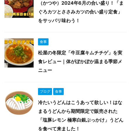
（かつや）2024年6月の合い盛り！「ま
ぐろカツとささみカツの合い盛り定食」
をサッパリ味わう！
食事
松屋の冬限定「牛豆腐キムチチゲ」を実
食レビュー｜体がぽかぽか温まる季節メ
ニュー
ブログ
食事
冷たいうどんはこうあって欲しい！はな
まるうどんから期間限定で販売された
「塩豚レモン 極寒白銀ぶっかけ」うどん
を食べて来ました！