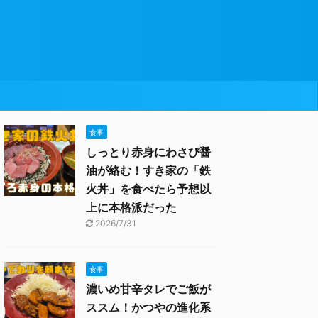
食事
しっとり赤身にわさび醤
油が絡む！すき家の「鉄
火丼」を食べたら予想以
上に本格派だった
2026/7/31
食事
濃いめ甘辛タレでご飯が
ススム！かつやの進化系