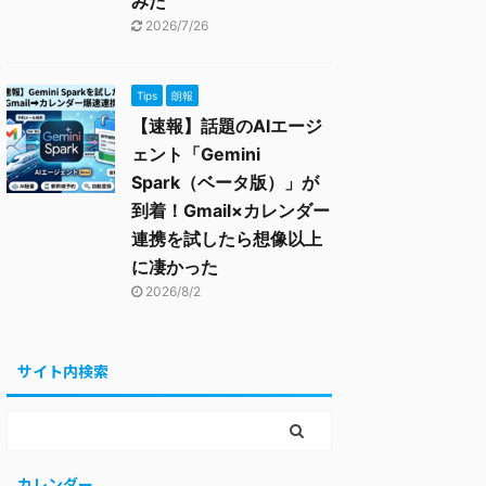
みた
2026/7/26
Tips
朗報
【速報】話題のAIエージ
ェント「Gemini
Spark（ベータ版）」が
到着！Gmail×カレンダー
連携を試したら想像以上
に凄かった
2026/8/2
サイト内検索
カレンダー