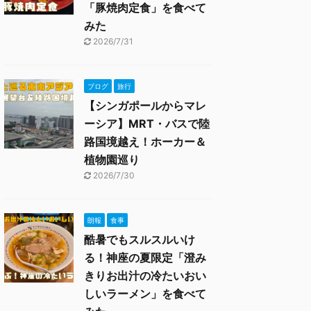
「豚焼肉定食」を食べて
みた
2026/7/31
ブログ
旅行
【シンガポールからマレ
ーシア】MRT・バスで陸
路国境越え！ホーカー＆
植物園巡り
2026/7/30
朗報
食事
酷暑でもスルスルいけ
る！神座の夏限定「澄み
きりお出汁の冷たいおい
しいラーメン」を食べて