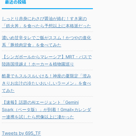
最近の投稿
しっとり赤身にわさび醤油が絡む！すき家の
「鉄火丼」を食べたら予想以上に本格派だった
濃いめ甘辛タレでご飯がススム！かつやの進化
系「豚焼肉定食」を食べてみた
【シンガポールからマレーシア】MRT・バスで
陸路国境越え！ホーカー＆植物園巡り
酷暑でもスルスルいける！神座の夏限定「澄み
きりお出汁の冷たいおいしいラーメン」を食べ
てみた
【速報】話題のAIエージェント「Gemini
Spark（ベータ版）」が到着！Gmail×カレンダ
ー連携を試したら想像以上に凄かった
Tweets by 695_TF