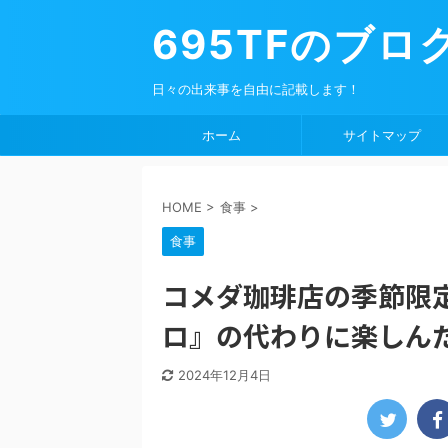
695TFのブロ
日々の出来事を自由に記載します！
ホーム
サイトマップ
HOME
>
食事
>
食事
コメダ珈琲店の季節限
ロ』の代わりに楽しん
2024年12月4日