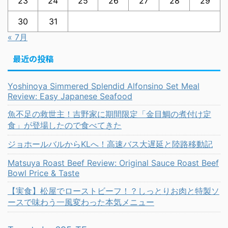
23
24
25
26
27
28
29
30
31
« 7月
最近の投稿
Yoshinoya Simmered Splendid Alfonsino Set Meal
Review: Easy Japanese Seafood
魚不足の救世主！吉野家に期間限定「金目鯛の煮付け定
食」が登場したので食べてきた
ジョホールバルからKLへ！高速バス大遅延と陸路移動記
Matsuya Roast Beef Review: Original Sauce Roast Beef
Bowl Price & Taste
【実食】松屋でローストビーフ！？しっとりお肉と特製ソ
ースで味わう一風変わった本気メニュー