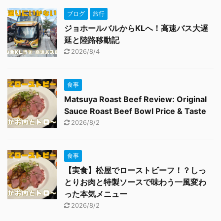
ブログ
旅行
ジョホールバルからKLへ！高速バス大遅
延と陸路移動記
2026/8/4
食事
Matsuya Roast Beef Review: Original
Sauce Roast Beef Bowl Price & Taste
2026/8/2
食事
【実食】松屋でローストビーフ！？しっ
とりお肉と特製ソースで味わう一風変わ
った本気メニュー
2026/8/2