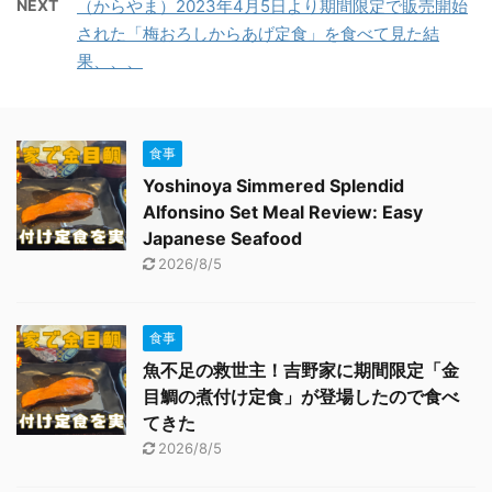
NEXT
（からやま）2023年4月5日より期間限定で販売開始
された「梅おろしからあげ定食」を食べて見た結
果、、、
食事
Yoshinoya Simmered Splendid
Alfonsino Set Meal Review: Easy
Japanese Seafood
2026/8/5
食事
魚不足の救世主！吉野家に期間限定「金
目鯛の煮付け定食」が登場したので食べ
てきた
2026/8/5