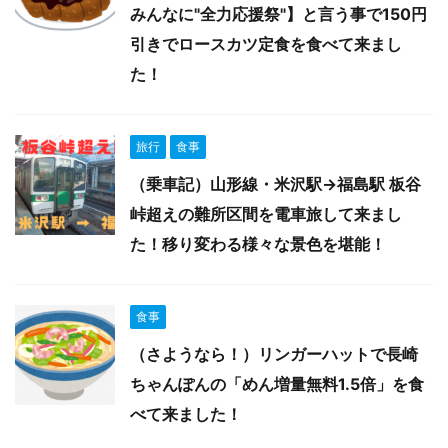
みんなに"全力応援祭"】と言う事で150円
引きでロースカツ定食を食べて来まし
た！
旅行
食事
（乗車記）山形線・米沢駅→福島駅 板谷
峠超えの難所区間を電車旅して来まし
た！移り変わる様々な景色を堪能！
食事
（さようなら！）リンガーハットで長崎
ちゃんぽんの「めん増量無料1.5倍」を食
べて来ました！