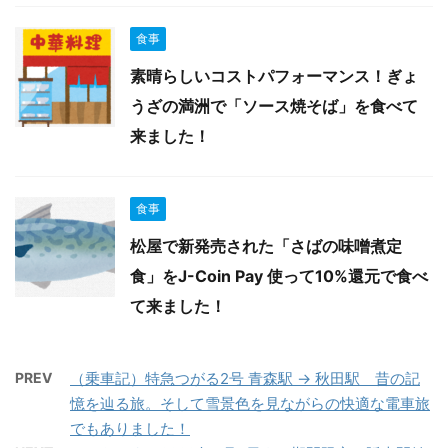
食事
素晴らしいコストパフォーマンス！ぎょ
うざの満洲で「ソース焼そば」を食べて
来ました！
食事
松屋で新発売された「さばの味噌煮定
食」をJ-Coin Pay 使って10%還元で食べ
て来ました！
PREV
（乗車記）特急つがる2号 青森駅 → 秋田駅 昔の記
憶を辿る旅。そして雪景色を見ながらの快適な電車旅
でもありました！