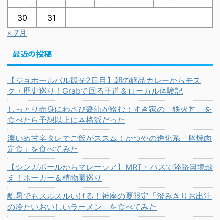
30
31
« 7月
最近の投稿
【ジョホールバル観光2日目】朝の絶品カレーからモス
ク・歴史巡り！Grabで回る王道＆ローカル体験記
しっとり赤身にわさび醤油が絡む！すき家の「鉄火丼」を
食べたら予想以上に本格派だった
濃いめ甘辛タレでご飯がススム！かつやの進化系「豚焼肉
定食」を食べてみた
【シンガポールからマレーシア】MRT・バスで陸路国境越
え！ホーカー＆植物園巡り
酷暑でもスルスルいける！神座の夏限定「澄みきりお出汁
の冷たいおいしいラーメン」を食べてみた