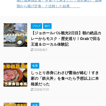
揚げ油淋鶏定食」を食べて来ました！吉野家の「油淋
鶏から揚げ定食」と比較した結果、、、
ブログ
旅行
【ジョホールバル観光2日目】朝の絶品カ
レーからモスク・歴史巡り！Grabで回る
王道＆ローカル体験記
2026/8/1
食事
しっとり赤身にわさび醤油が絡む！すき
家の「鉄火丼」を食べたら予想以上に本
格派だった
2026/7/31
食事