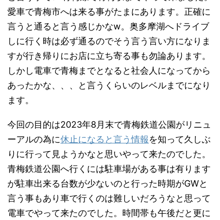
愛車で青梅市へは来る事がたまにあります。正確に
言うと通ると言う感じかなw。奥多摩湖へドライブ
しに行く時は必ず通るのでそう言う言い方になりま
すが行き帰りにお店に立ち寄る事も勿論あります。
しかし電車で青梅までとなると社会人になってから
あったかな、、、と言うくらいのレベルまでになり
ます。
今回の目的は2023年8月末で青梅鉄道公園がリニュ
ーアルの為に
休止になると言う情報
を知って久しぶ
りに行って見ようかなと思いやって来たのでした。
青梅鉄道公園へ行くには駐車場がある事は有ります
が駐車出来る台数が少ないのと行った時期がGWと
言う事もあり車で行くのは難しいだろうなと思って
電車でやって来たのでした。時間帯も午後だと更に