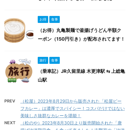
お得
食事
（お得）丸亀製麺で釜揚げうどん半額ク
ーポン（150円引き）が配布されてます！
旅行
食事
（乗車記）JR久留里線 木更津駅 ⇆ 上総亀
山駅
PREV
（松屋）2023年8月29日から販売された「松屋ビー
フカレー」は濃厚でスパイシー！コスパだけではない
美味しさ抜群なカレーを堪能！
NEXT
（松のや）2023年8月30日より販売開始された「唐