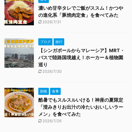
濃いめ甘辛タレでご飯がススム！かつや
の進化系「豚焼肉定食」を食べてみた
2026/7/31
ブログ
旅行
【シンガポールからマレーシア】MRT・
バスで陸路国境越え！ホーカー＆植物園
巡り
2026/7/30
朗報
食事
酷暑でもスルスルいける！神座の夏限定
「澄みきりお出汁の冷たいおいしいラー
メン」を食べてみた
2026/7/26