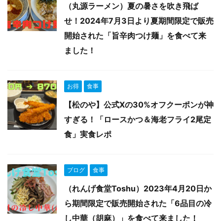
（丸源ラーメン）夏の暑さを吹き飛ば
せ！2024年7月3日より夏期間限定で販売
開始された「旨辛肉つけ麺」を食べて来
ました！
お得
食事
【松のや】公式Xの30%オフクーポンが神
すぎる！「ロースかつ＆海老フライ2尾定
食」実食レポ
ブログ
食事
（れんげ食堂Toshu）2023年4月20日か
ら期間限定で販売開始された「6品目の冷
し中華（胡麻）」を食べて来ました！