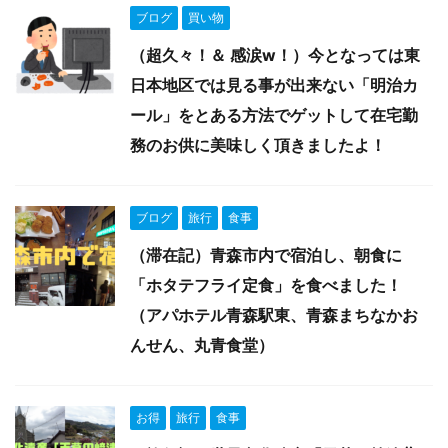
ブログ
買い物
（超久々！＆ 感涙w！）今となっては東
日本地区では見る事が出来ない「明治カ
ール」をとある方法でゲットして在宅勤
務のお供に美味しく頂きましたよ！
ブログ
旅行
食事
（滞在記）青森市内で宿泊し、朝食に
「ホタテフライ定食」を食べました！
（アパホテル青森駅東、青森まちなかお
んせん、丸青食堂）
お得
旅行
食事