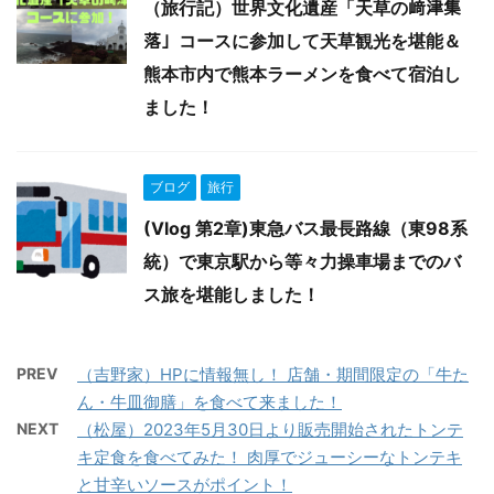
（旅行記）世界文化遺産「天草の﨑津集
落」コースに参加して天草観光を堪能＆
熊本市内で熊本ラーメンを食べて宿泊し
ました！
ブログ
旅行
(Vlog 第2章)東急バス最長路線（東98系
統）で東京駅から等々力操車場までのバ
ス旅を堪能しました！
PREV
（吉野家）HPに情報無し！ 店舗・期間限定の「牛た
ん・牛皿御膳」を食べて来ました！
NEXT
（松屋）2023年5月30日より販売開始されたトンテ
キ定食を食べてみた！ 肉厚でジューシーなトンテキ
と甘辛いソースがポイント！