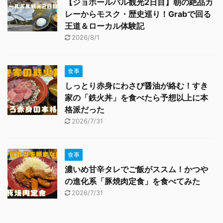
【ジョホールバル観光2日目】朝の絶品カ
レーからモスク・歴史巡り！Grabで回る
王道＆ローカル体験記
2026/8/1
食事
しっとり赤身にわさび醤油が絡む！すき
家の「鉄火丼」を食べたら予想以上に本
格派だった
2026/7/31
食事
濃いめ甘辛タレでご飯がススム！かつや
の進化系「豚焼肉定食」を食べてみた
2026/7/31