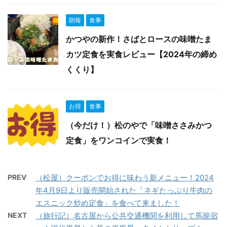
朗報
食事
かつやの新作！さばとロースの味噌たま
カツ定食を実食レビュー【2024年の締め
くくり】
お得
食事
（今だけ！）松のやで「味噌ささみかつ
定食」をワンコインで実食！
PREV
（松屋）クーポンでお得に味わう新メニュー！2024
年4月9日より販売開始された「ネギたっぷり牛肉の
エスニック炒め定食」を食べて来ました！
NEXT
（旅行記）名古屋から公共交通機関を利用して馬籠宿