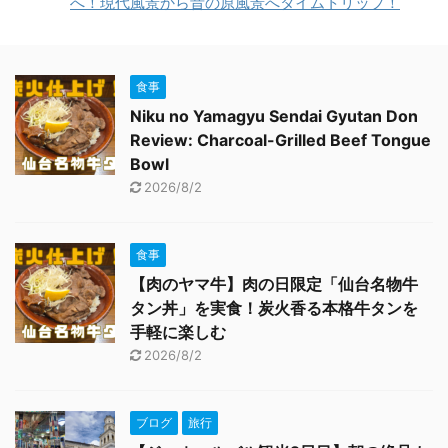
へ！現代風景から昔の原風景へタイムトリップ！
食事
Niku no Yamagyu Sendai Gyutan Don
Review: Charcoal-Grilled Beef Tongue
Bowl
2026/8/2
食事
【肉のヤマ牛】肉の日限定「仙台名物牛
タン丼」を実食！炭火香る本格牛タンを
手軽に楽しむ
2026/8/2
ブログ
旅行