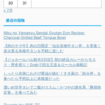
30
31
« 7月
最近の投稿
Niku no Yamagyu Sendai Gyutan Don Review:
Charcoal-Grilled Beef Tongue Bowl
【肉のヤマ牛】肉の日限定「仙台名物牛タン丼」を実食！
炭火香る本格牛タンを手軽に楽しむ
【ジョホールバル観光2日目】朝の絶品カレーからモス
ク・歴史巡り！Grabで回る王道＆ローカル体験記
しっとり赤身にわさび醤油が絡む！すき家の「鉄火丼」を
食べたら予想以上に本格派だった
濃いめ甘辛タレでご飯がススム！かつやの進化系「豚焼肉
定食」を食べてみた