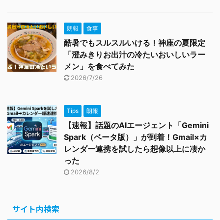
朗報
食事
酷暑でもスルスルいける！神座の夏限定
「澄みきりお出汁の冷たいおいしいラー
メン」を食べてみた
2026/7/26
Tips
朗報
【速報】話題のAIエージェント「Gemini
Spark（ベータ版）」が到着！Gmail×カ
レンダー連携を試したら想像以上に凄か
った
2026/8/2
サイト内検索