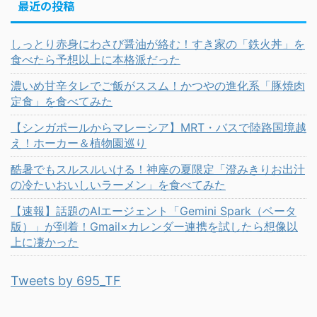
最近の投稿
しっとり赤身にわさび醤油が絡む！すき家の「鉄火丼」を
食べたら予想以上に本格派だった
濃いめ甘辛タレでご飯がススム！かつやの進化系「豚焼肉
定食」を食べてみた
【シンガポールからマレーシア】MRT・バスで陸路国境越
え！ホーカー＆植物園巡り
酷暑でもスルスルいける！神座の夏限定「澄みきりお出汁
の冷たいおいしいラーメン」を食べてみた
【速報】話題のAIエージェント「Gemini Spark（ベータ
版）」が到着！Gmail×カレンダー連携を試したら想像以
上に凄かった
Tweets by 695_TF