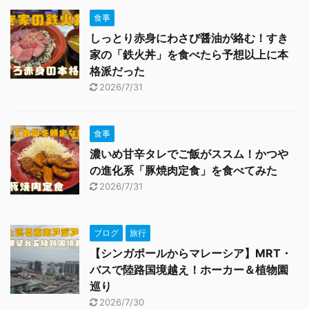
食事
しっとり赤身にわさび醤油が絡む！すき
家の「鉄火丼」を食べたら予想以上に本
格派だった
2026/7/31
食事
濃いめ甘辛タレでご飯がススム！かつや
の進化系「豚焼肉定食」を食べてみた
2026/7/31
ブログ
旅行
【シンガポールからマレーシア】MRT・
バスで陸路国境越え！ホーカー＆植物園
巡り
2026/7/30