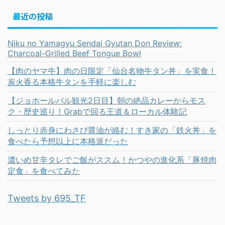
最近の投稿
Niku no Yamagyu Sendai Gyutan Don Review:
Charcoal-Grilled Beef Tongue Bowl
【肉のヤマ牛】肉の日限定「仙台名物牛タン丼」を実食！
炭火香る本格牛タンを手軽に楽しむ
【ジョホールバル観光2日目】朝の絶品カレーからモス
ク・歴史巡り！Grabで回る王道＆ローカル体験記
しっとり赤身にわさび醤油が絡む！すき家の「鉄火丼」を
食べたら予想以上に本格派だった
濃いめ甘辛タレでご飯がススム！かつやの進化系「豚焼肉
定食」を食べてみた
Tweets by 695_TF