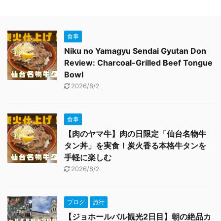
食事
Niku no Yamagyu Sendai Gyutan Don
Review: Charcoal-Grilled Beef Tongue
Bowl
2026/8/2
食事
【肉のヤマ牛】肉の日限定「仙台名物牛
タン丼」を実食！炭火香る本格牛タンを
手軽に楽しむ
2026/8/2
ブログ
旅行
【ジョホールバル観光2日目】朝の絶品カ