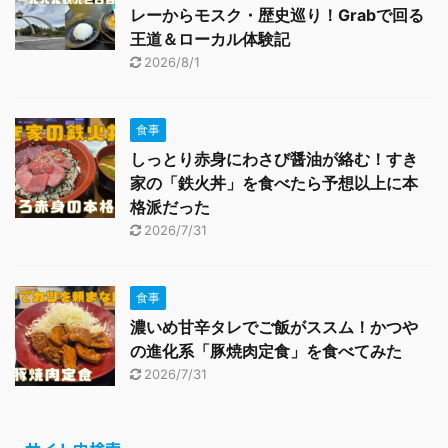
レーからモスク・歴史巡り！Grabで回る
王道＆ローカル体験記
2026/8/1
食事
しっとり赤身にわさび醤油が絡む！すき
家の「鉄火丼」を食べたら予想以上に本
格派だった
2026/7/31
食事
濃いめ甘辛タレでご飯がススム！かつや
の進化系「豚焼肉定食」を食べてみた
2026/7/31