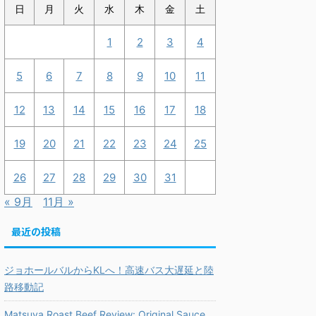
日
月
火
水
木
金
土
1
2
3
4
5
6
7
8
9
10
11
12
13
14
15
16
17
18
19
20
21
22
23
24
25
26
27
28
29
30
31
« 9月
11月 »
最近の投稿
ジョホールバルからKLへ！高速バス大遅延と陸
路移動記
Matsuya Roast Beef Review: Original Sauce