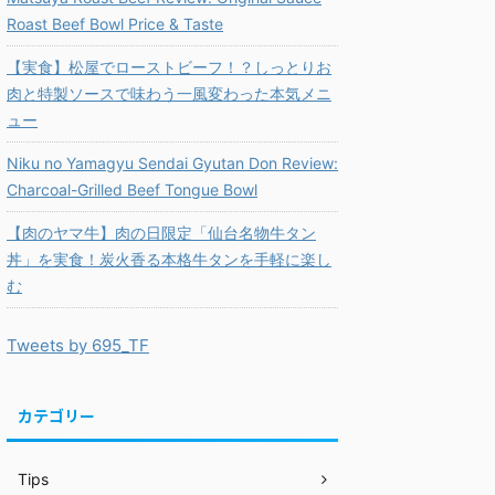
Roast Beef Bowl Price & Taste
【実食】松屋でローストビーフ！？しっとりお
肉と特製ソースで味わう一風変わった本気メニ
ュー
Niku no Yamagyu Sendai Gyutan Don Review:
Charcoal-Grilled Beef Tongue Bowl
【肉のヤマ牛】肉の日限定「仙台名物牛タン
丼」を実食！炭火香る本格牛タンを手軽に楽し
む
Tweets by 695_TF
カテゴリー
Tips