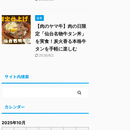
食事
【肉のヤマ牛】肉の日限
定「仙台名物牛タン丼」
を実食！炭火香る本格牛
タンを手軽に楽しむ
2026/8/2
サイト内検索
カレンダー
2025年10月