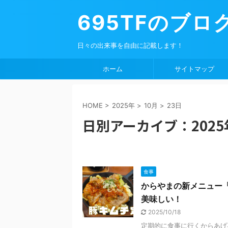
695TFのブロ
日々の出来事を自由に記載します！
ホーム
サイトマップ
HOME
>
2025年
>
10月
>
23日
日別アーカイブ：2025
食事
からやまの新メニュー
美味しい！
2025/10/18
定期的に食事に行くからあげ