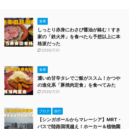
食事
しっとり赤身にわさび醤油が絡む！すき
家の「鉄火丼」を食べたら予想以上に本
格派だった
2026/7/31
食事
濃いめ甘辛タレでご飯がススム！かつや
の進化系「豚焼肉定食」を食べてみた
2026/7/31
ブログ
旅行
【シンガポールからマレーシア】MRT・
バスで陸路国境越え！ホーカー＆植物園