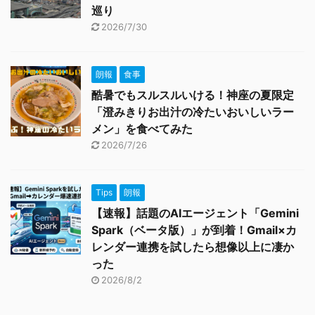
巡り
2026/7/30
朗報
食事
酷暑でもスルスルいける！神座の夏限定
「澄みきりお出汁の冷たいおいしいラー
メン」を食べてみた
2026/7/26
Tips
朗報
【速報】話題のAIエージェント「Gemini
Spark（ベータ版）」が到着！Gmail×カ
レンダー連携を試したら想像以上に凄か
った
2026/8/2