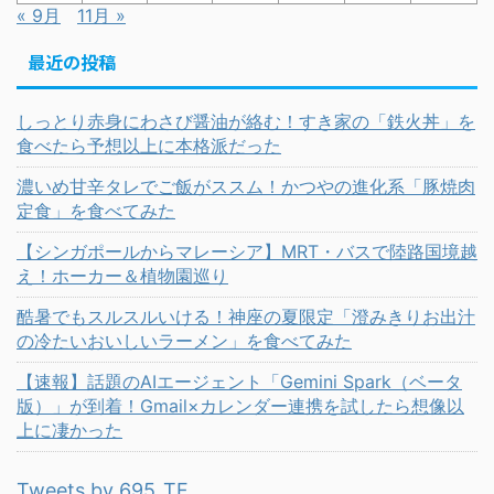
« 9月
11月 »
最近の投稿
しっとり赤身にわさび醤油が絡む！すき家の「鉄火丼」を
食べたら予想以上に本格派だった
濃いめ甘辛タレでご飯がススム！かつやの進化系「豚焼肉
定食」を食べてみた
【シンガポールからマレーシア】MRT・バスで陸路国境越
え！ホーカー＆植物園巡り
酷暑でもスルスルいける！神座の夏限定「澄みきりお出汁
の冷たいおいしいラーメン」を食べてみた
【速報】話題のAIエージェント「Gemini Spark（ベータ
版）」が到着！Gmail×カレンダー連携を試したら想像以
上に凄かった
Tweets by 695_TF