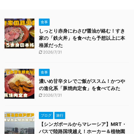
食事
しっとり赤身にわさび醤油が絡む！すき
家の「鉄火丼」を食べたら予想以上に本
格派だった
2026/7/31
食事
濃いめ甘辛タレでご飯がススム！かつや
の進化系「豚焼肉定食」を食べてみた
2026/7/31
ブログ
旅行
【シンガポールからマレーシア】MRT・
バスで陸路国境越え！ホーカー＆植物園