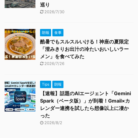
巡り
2026/7/30
朗報
食事
酷暑でもスルスルいける！神座の夏限定
「澄みきりお出汁の冷たいおいしいラー
メン」を食べてみた
2026/7/26
Tips
朗報
【速報】話題のAIエージェント「Gemini
Spark（ベータ版）」が到着！Gmail×カ
レンダー連携を試したら想像以上に凄か
った
2026/8/2