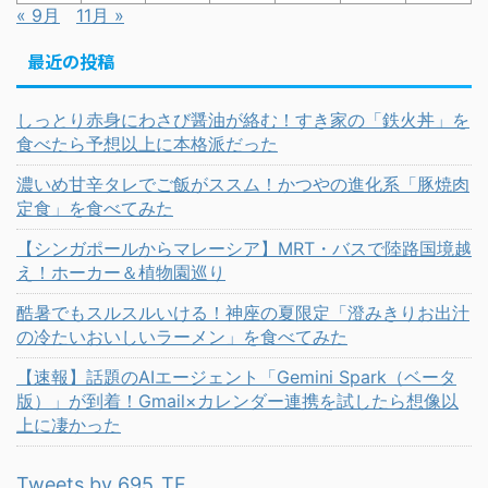
« 9月
11月 »
最近の投稿
しっとり赤身にわさび醤油が絡む！すき家の「鉄火丼」を
食べたら予想以上に本格派だった
濃いめ甘辛タレでご飯がススム！かつやの進化系「豚焼肉
定食」を食べてみた
【シンガポールからマレーシア】MRT・バスで陸路国境越
え！ホーカー＆植物園巡り
酷暑でもスルスルいける！神座の夏限定「澄みきりお出汁
の冷たいおいしいラーメン」を食べてみた
【速報】話題のAIエージェント「Gemini Spark（ベータ
版）」が到着！Gmail×カレンダー連携を試したら想像以
上に凄かった
Tweets by 695_TF