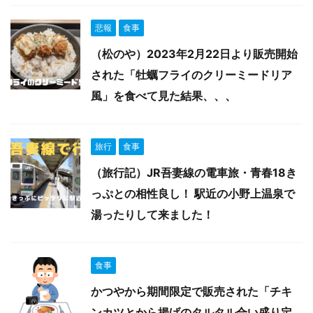
悲報
食事
（松のや）2023年2月22日より販売開始
された「牡蠣フライのクリーミードリア
風」を食べて見た結果、、、
旅行
食事
（旅行記）JR吾妻線の電車旅・青春18き
っぷとの相性良し！ 駅近の小野上温泉で
湯ったりして来ました！
食事
かつやから期間限定で販売された「チキ
ンカツとから揚げのタルタル合い盛り定