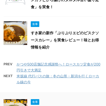
⾷」を実食！
食事
すき家の新作「ぷりぷりエビのビスクソ
ースカレー」を実食レビュー！味とお得
情報を紹介
PREV
かつや500店舗記念感謝祭へ！ロースカツ定食が200
円引きで大満足
NEXT
米坂線 代行バスの旅：冬の山形・新潟を行くローカ
ル線の今
食事