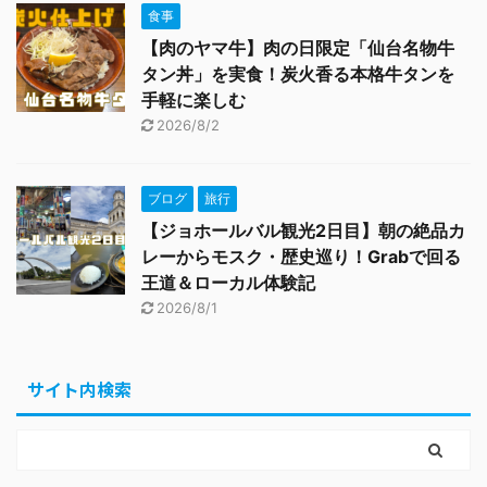
食事
【肉のヤマ牛】肉の日限定「仙台名物牛
タン丼」を実食！炭火香る本格牛タンを
手軽に楽しむ
2026/8/2
ブログ
旅行
【ジョホールバル観光2日目】朝の絶品カ
レーからモスク・歴史巡り！Grabで回る
王道＆ローカル体験記
2026/8/1
サイト内検索