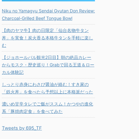
Niku no Yamagyu Sendai Gyutan Don Review:
Charcoal-Grilled Beef Tongue Bowl
【肉のヤマ牛】肉の日限定「仙台名物牛タン
丼」を実食！炭火香る本格牛タンを手軽に楽し
む
【ジョホールバル観光2日目】朝の絶品カレー
からモスク・歴史巡り！Grabで回る王道＆ロー
カル体験記
しっとり赤身にわさび醤油が絡む！すき家の
「鉄火丼」を食べたら予想以上に本格派だった
濃いめ甘辛タレでご飯がススム！かつやの進化
系「豚焼肉定食」を食べてみた
Tweets by 695_TF