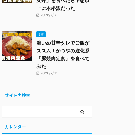
火丼」を食べたら予想以
上に本格派だった
2026/7/31
食事
濃いめ甘辛タレでご飯が
ススム！かつやの進化系
「豚焼肉定食」を食べて
みた
2026/7/31
サイト内検索
カレンダー