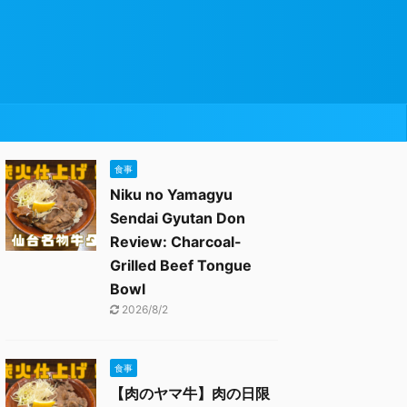
食事
Niku no Yamagyu
Sendai Gyutan Don
Review: Charcoal-
Grilled Beef Tongue
Bowl
2026/8/2
食事
【肉のヤマ牛】肉の日限