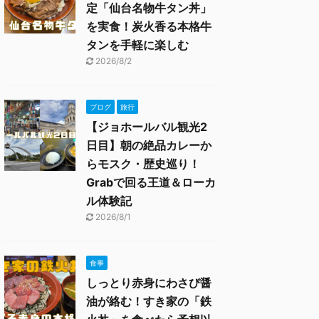
定「仙台名物牛タン丼」
を実食！炭火香る本格牛
タンを手軽に楽しむ
2026/8/2
ブログ
旅行
【ジョホールバル観光2
日目】朝の絶品カレーか
らモスク・歴史巡り！
Grabで回る王道＆ローカ
ル体験記
2026/8/1
食事
しっとり赤身にわさび醤
油が絡む！すき家の「鉄