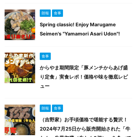
朗報
食事
Spring classic! Enjoy Marugame
Seimen's "Yamamori Asari Udon"!
食事
からやま期間限定「豚メンチからあげ盛
り定食」実食レポ！価格や味を徹底レビ
ュー
朗報
食事
（吉野家）お手頃価格で堪能する贅沢！
2024年7月25日から販売開始された「牛