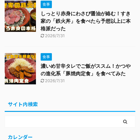
食事
しっとり赤身にわさび醤油が絡む！すき
家の「鉄火丼」を食べたら予想以上に本
格派だった
2026/7/31
食事
濃いめ甘辛タレでご飯がススム！かつや
の進化系「豚焼肉定食」を食べてみた
2026/7/31
サイト内検索
カレンダー