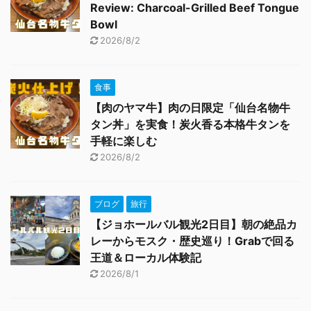
Review: Charcoal-Grilled Beef Tongue
Bowl
2026/8/2
食事
【肉のヤマ牛】肉の日限定「仙台名物牛
タン丼」を実食！炭火香る本格牛タンを
手軽に楽しむ
2026/8/2
ブログ
旅行
【ジョホールバル観光2日目】朝の絶品カ
レーからモスク・歴史巡り！Grabで回る
王道＆ローカル体験記
2026/8/1