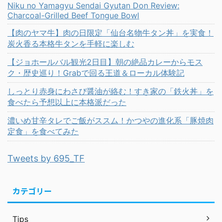
Niku no Yamagyu Sendai Gyutan Don Review:
Charcoal-Grilled Beef Tongue Bowl
【肉のヤマ牛】肉の日限定「仙台名物牛タン丼」を実食！
炭火香る本格牛タンを手軽に楽しむ
【ジョホールバル観光2日目】朝の絶品カレーからモス
ク・歴史巡り！Grabで回る王道＆ローカル体験記
しっとり赤身にわさび醤油が絡む！すき家の「鉄火丼」を
食べたら予想以上に本格派だった
濃いめ甘辛タレでご飯がススム！かつやの進化系「豚焼肉
定食」を食べてみた
Tweets by 695_TF
カテゴリー
Tips