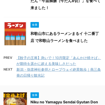
たん・牛皿御膳（牛たん8切）」を食べて
来ました！
食事
和歌山市にあるラーメンまるイ 十二番丁
店 で和歌山ラーメンを食べました
PREV
【餃子の王将】急いで！10月限定「あんかけ焼そば」
が期待を遥かに超える美味しさだった
NEXT
新潟・弥彦神社参拝とロープウェイ絶景散歩｜燕三条
発の日帰り観光記
食事
Niku no Yamagyu Sendai Gyutan Don