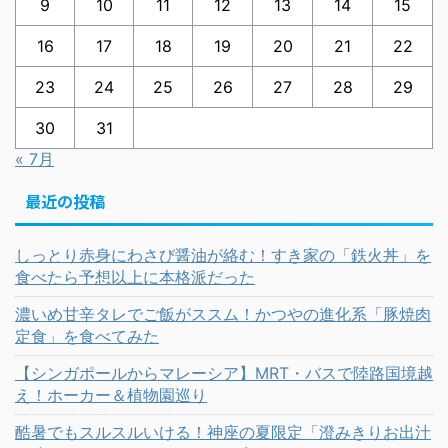
9
10
11
12
13
14
15
16
17
18
19
20
21
22
23
24
25
26
27
28
29
30
31
« 7月
最近の投稿
しっとり赤身にわさび醤油が絡む！すき家の「鉄火丼」を
食べたら予想以上に本格派だった
濃いめ甘辛タレでご飯がススム！かつやの進化系「豚焼肉
定食」を食べてみた
【シンガポールからマレーシア】MRT・バスで陸路国境越
え！ホーカー＆植物園巡り
酷暑でもスルスルいける！神座の夏限定「澄みきりお出汁