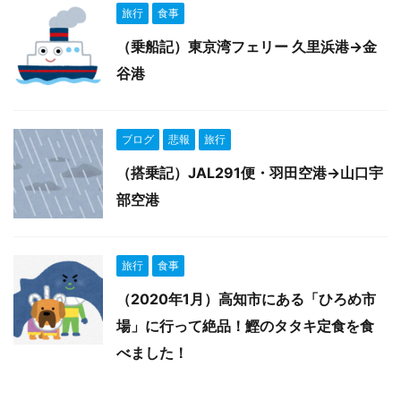
旅行
食事
（乗船記）東京湾フェリー 久里浜港→金
谷港
ブログ
悲報
旅行
（搭乗記）JAL291便・羽田空港→山口宇
部空港
旅行
食事
（2020年1月）高知市にある「ひろめ市
場」に行って絶品！鰹のタタキ定食を食
べました！