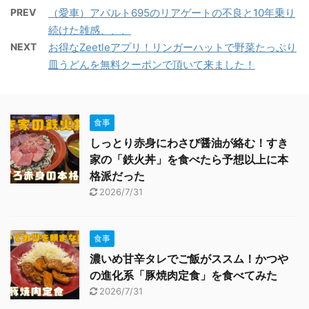
PREV
（愛車）アバルト695のリアゲートの不良と10年乗り
続けた雑感、、、
NEXT
お得なZeetleアプリ！リンガーハットで野菜たっぷり
皿うどんを無料クーポンで頂いて来ました！
食事
しっとり赤身にわさび醤油が絡む！すき
家の「鉄火丼」を食べたら予想以上に本
格派だった
2026/7/31
食事
濃いめ甘辛タレでご飯がススム！かつや
の進化系「豚焼肉定食」を食べてみた
2026/7/31