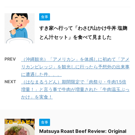
食事
すき家へ行って「わさび山かけ牛丼 塩麹
とん汁セット」を食べて見ました
PREV
（沖縄観光）「アメリカン」を体感しに初めて「アメ
リカンビレッジ」を観光しに行ったら予想外の出来事
に遭遇した件、、、
NEXT
（はなまるうどん）期間限定で「肉祭り・牛肉1.5倍
増量！」と言う事で牛肉が増量された「牛肉温玉ぶっ
かけ」を実食！
食事
Matsuya Roast Beef Review: Original