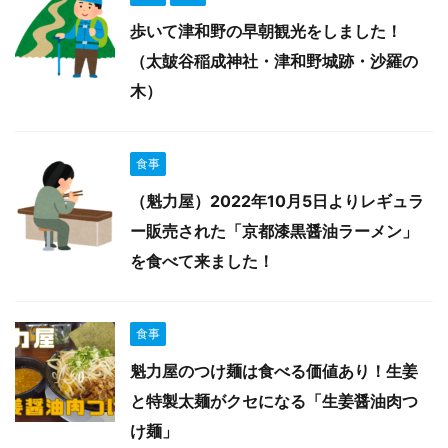
歩いて津和野の早朝観光をしました！
（太皷谷稲成神社・津和野城跡・沙羅の
木）
食事
（魁力屋）2022年10月5日よりレギュラ
ー販売された「京都漆黒醤油ラーメン」
を食べて来ました！
食事
魁力屋のつけ麺は食べる価値あり！生姜
と特製太麺がクセになる「生姜醤油肉つ
け麺」