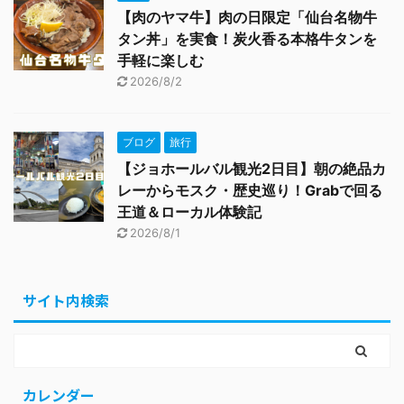
【肉のヤマ牛】肉の日限定「仙台名物牛
タン丼」を実食！炭火香る本格牛タンを
手軽に楽しむ
2026/8/2
ブログ
旅行
【ジョホールバル観光2日目】朝の絶品カ
レーからモスク・歴史巡り！Grabで回る
王道＆ローカル体験記
2026/8/1
サイト内検索
カレンダー