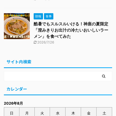
朗報
食事
酷暑でもスルスルいける！神座の夏限定
「澄みきりお出汁の冷たいおいしいラー
メン」を食べてみた
2026/7/26
サイト内検索
カレンダー
2026年8月
日
月
火
水
木
金
土