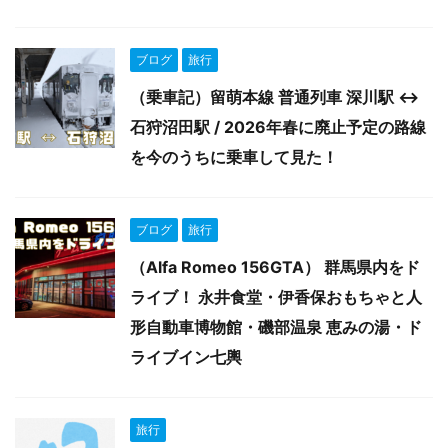
ブログ
旅行
（乗車記）留萌本線 普通列車 深川駅 ↔️
石狩沼田駅 / 2026年春に廃止予定の路線
を今のうちに乗車して見た！
ブログ
旅行
（Alfa Romeo 156GTA） 群馬県内をド
ライブ！ 永井食堂・伊香保おもちゃと人
形自動車博物館・磯部温泉 恵みの湯・ド
ライブイン七輿
旅行