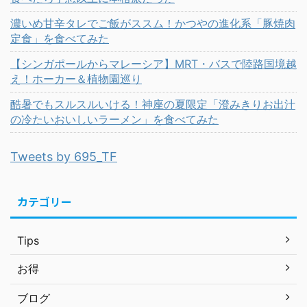
濃いめ甘辛タレでご飯がススム！かつやの進化系「豚焼肉
定食」を食べてみた
【シンガポールからマレーシア】MRT・バスで陸路国境越
え！ホーカー＆植物園巡り
酷暑でもスルスルいける！神座の夏限定「澄みきりお出汁
の冷たいおいしいラーメン」を食べてみた
Tweets by 695_TF
カテゴリー
Tips
お得
ブログ