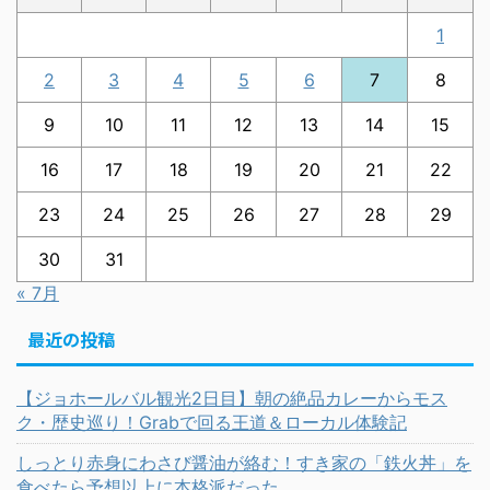
1
2
3
4
5
6
7
8
9
10
11
12
13
14
15
16
17
18
19
20
21
22
23
24
25
26
27
28
29
30
31
« 7月
最近の投稿
【ジョホールバル観光2日目】朝の絶品カレーからモス
ク・歴史巡り！Grabで回る王道＆ローカル体験記
しっとり赤身にわさび醤油が絡む！すき家の「鉄火丼」を
食べたら予想以上に本格派だった