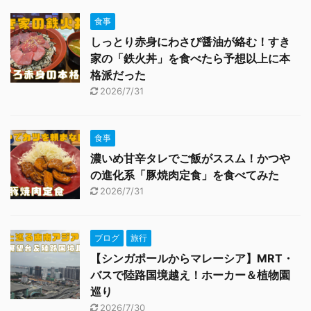
食事
しっとり赤身にわさび醤油が絡む！すき
家の「鉄火丼」を食べたら予想以上に本
格派だった
2026/7/31
食事
濃いめ甘辛タレでご飯がススム！かつや
の進化系「豚焼肉定食」を食べてみた
2026/7/31
ブログ
旅行
【シンガポールからマレーシア】MRT・
バスで陸路国境越え！ホーカー＆植物園
巡り
2026/7/30