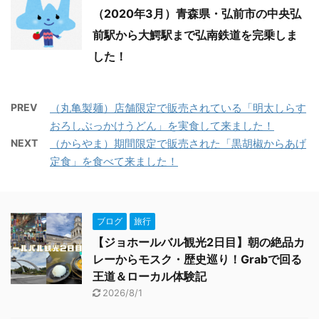
（2020年3月）青森県・弘前市の中央弘
前駅から大鰐駅まで弘南鉄道を完乗しま
した！
PREV
（丸亀製麺）店舗限定で販売されている「明太しらす
おろしぶっかけうどん」を実食して来ました！
NEXT
（からやま）期間限定で販売された「黒胡椒からあげ
定食」を食べて来ました！
ブログ
旅行
【ジョホールバル観光2日目】朝の絶品カ
レーからモスク・歴史巡り！Grabで回る
王道＆ローカル体験記
2026/8/1