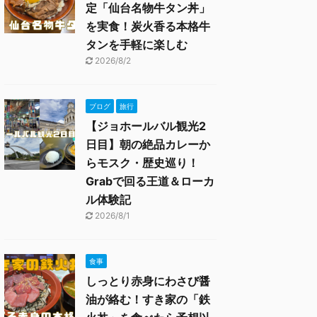
定「仙台名物牛タン丼」
を実食！炭火香る本格牛
タンを手軽に楽しむ
2026/8/2
ブログ
旅行
【ジョホールバル観光2
日目】朝の絶品カレーか
らモスク・歴史巡り！
Grabで回る王道＆ローカ
ル体験記
2026/8/1
食事
しっとり赤身にわさび醤
油が絡む！すき家の「鉄