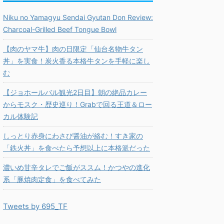
Niku no Yamagyu Sendai Gyutan Don Review:
Charcoal-Grilled Beef Tongue Bowl
【肉のヤマ牛】肉の日限定「仙台名物牛タン
丼」を実食！炭火香る本格牛タンを手軽に楽し
む
【ジョホールバル観光2日目】朝の絶品カレー
からモスク・歴史巡り！Grabで回る王道＆ロー
カル体験記
しっとり赤身にわさび醤油が絡む！すき家の
「鉄火丼」を食べたら予想以上に本格派だった
濃いめ甘辛タレでご飯がススム！かつやの進化
系「豚焼肉定食」を食べてみた
Tweets by 695_TF