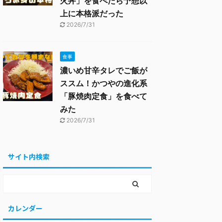
火丼」を食べたら予想以
上に本格派だった
2026/7/31
食事
濃いめ甘辛タレでご飯が
ススム！かつやの進化系
「豚焼肉定食」を食べて
みた
2026/7/31
サイト内検索
カレンダー