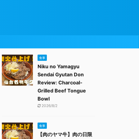
食事
Niku no Yamagyu
Sendai Gyutan Don
Review: Charcoal-
Grilled Beef Tongue
Bowl
2026/8/2
食事
【肉のヤマ牛】肉の日限