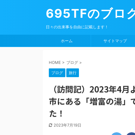
695TFのブロ
日々の出来事を自由に記載します！
ホーム
サイトマップ
HOME
>
ブログ
>
ブログ
旅行
（訪問記）2023年4
市にある「増富の湯」て
た！
2023年7月19日