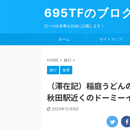
695TFのブロ
日々の出来事を自由に記載します！
ホーム
サイトマップ
HOME
>
旅行
>
旅行
食事
（滞在記）稲庭うどん
秋田駅近くのドーミー
2023年12月6日