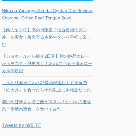
Niku no Yamagyu Sendai Gyutan Don Review:
Charcoal-Grilled Beef Tongue Bowl
【肉のヤマ牛】肉の日限定「仙台名物牛タン
丼」を実食！炭火香る本格牛タンを手軽に楽し
む
【ジョホールバル観光2日目】朝の絶品カレー
からモスク・歴史巡り！Grabで回る王道＆ロー
カル体験記
しっとり赤身にわさび醤油が絡む！すき家の
「鉄火丼」を食べたら予想以上に本格派だった
濃いめ甘辛タレでご飯がススム！かつやの進化
系「豚焼肉定食」を食べてみた
Tweets by 695_TF