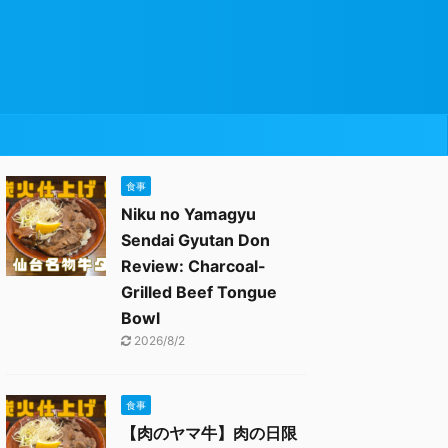
食事
Niku no Yamagyu
Sendai Gyutan Don
Review: Charcoal-
Grilled Beef Tongue
Bowl
2026/8/2
食事
【肉のヤマ牛】肉の日限