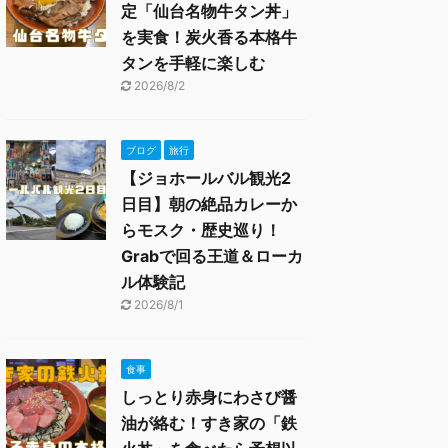
定「仙台名物牛タン丼」
を実食！炭火香る本格牛
タンを手軽に楽しむ
2026/8/2
ブログ
旅行
【ジョホールバル観光2
日目】朝の絶品カレーか
らモスク・歴史巡り！
Grabで回る王道＆ローカ
ル体験記
2026/8/1
食事
しっとり赤身にわさび醤
油が絡む！すき家の「鉄