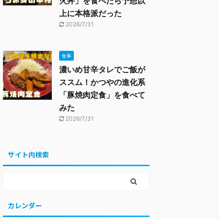
火丼」を食べたら予想以
上に本格派だった
2026/7/31
食事
濃いめ甘辛タレでご飯が
ススム！かつやの進化系
「豚焼肉定食」を食べて
みた
2026/7/31
サイト内検索
カレンダー