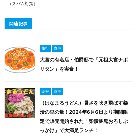
（スパム対策）
関連記事
旅行
食事
大宮の有名店・伯爵邸で「元祖大宮ナポ
リタン」を実食！
朗報
食事
（はなまるうどん）暑さを吹き飛ばす柴
漬の鬼の量！2024年6月6日より期間限
定で販売開始された「柴漬豚鬼おろしぶ
っかけ」で大満足ランチ！