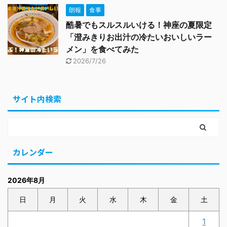
朗報
食事
酷暑でもスルスルいける！神座の夏限定
「澄みきりお出汁の冷たいおいしいラー
メン」を食べてみた
2026/7/26
サイト内検索
カレンダー
2026年8月
日
月
火
水
木
金
土
1