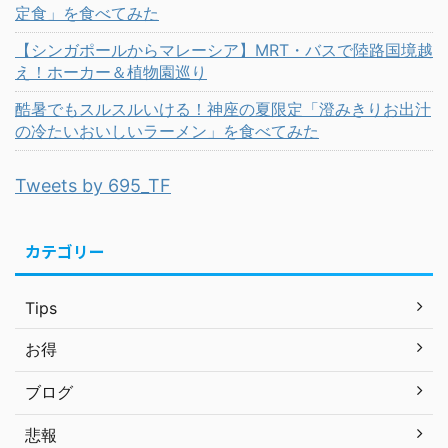
定食」を食べてみた
【シンガポールからマレーシア】MRT・バスで陸路国境越
え！ホーカー＆植物園巡り
酷暑でもスルスルいける！神座の夏限定「澄みきりお出汁
の冷たいおいしいラーメン」を食べてみた
Tweets by 695_TF
カテゴリー
Tips
お得
ブログ
悲報