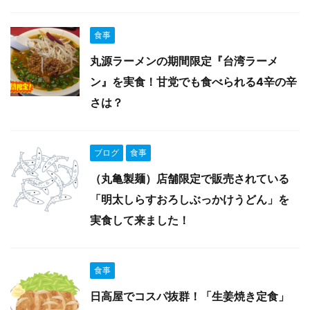
食事
丸源ラーメンの期間限定『台湾ラーメ
ン』を実食！甘党でも食べられる4辛の辛
さは？
ブログ
食事
（丸亀製麺）店舗限定で販売されている
「明太しらすおろしぶっかけうどん」を
実食して来ました！
食事
日高屋でコスパ抜群！「生姜焼き定食」