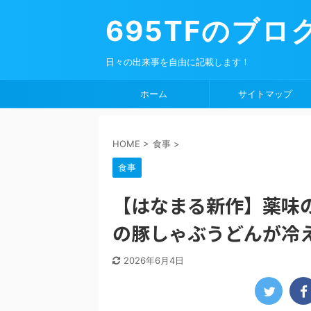
695TFのブロ
日々の出来事を自由に記載します！
ホーム
サイトマップ
HOME
>
食事
>
食事
【はなまる新作】薬味
の豚しゃぶうどんが冷
2026年6月4日