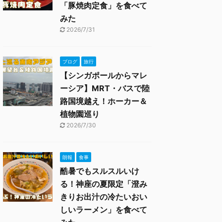
「豚焼肉定食」を食べて
みた
2026/7/31
ブログ
旅行
【シンガポールからマレ
ーシア】MRT・バスで陸
路国境越え！ホーカー＆
植物園巡り
2026/7/30
朗報
食事
酷暑でもスルスルいけ
る！神座の夏限定「澄み
きりお出汁の冷たいおい
しいラーメン」を食べて