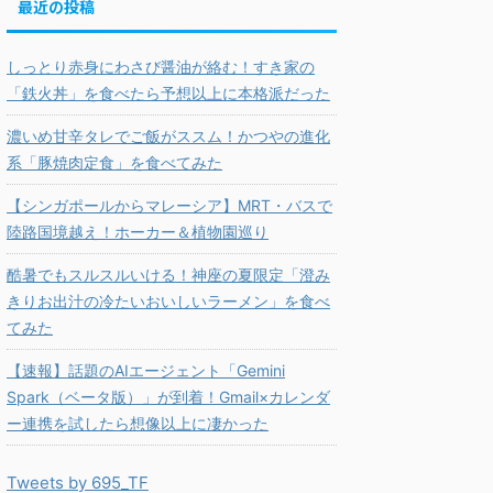
最近の投稿
しっとり赤身にわさび醤油が絡む！すき家の
「鉄火丼」を食べたら予想以上に本格派だった
濃いめ甘辛タレでご飯がススム！かつやの進化
系「豚焼肉定食」を食べてみた
【シンガポールからマレーシア】MRT・バスで
陸路国境越え！ホーカー＆植物園巡り
酷暑でもスルスルいける！神座の夏限定「澄み
きりお出汁の冷たいおいしいラーメン」を食べ
てみた
【速報】話題のAIエージェント「Gemini
Spark（ベータ版）」が到着！Gmail×カレンダ
ー連携を試したら想像以上に凄かった
Tweets by 695_TF