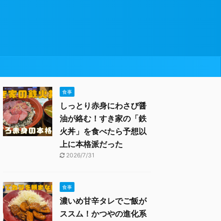
食事
しっとり赤身にわさび醤
油が絡む！すき家の「鉄
火丼」を食べたら予想以
上に本格派だった
2026/7/31
食事
濃いめ甘辛タレでご飯が
ススム！かつやの進化系