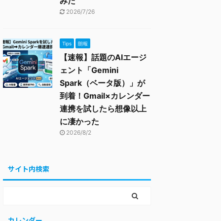
みた
2026/7/26
Tips
朗報
【速報】話題のAIエージ
ェント「Gemini
Spark（ベータ版）」が
到着！Gmail×カレンダー
連携を試したら想像以上
に凄かった
2026/8/2
サイト内検索
カレンダー