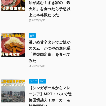
油が絡む！すき家の「鉄
火丼」を食べたら予想以
上に本格派だった
2026/7/31
食事
濃いめ甘辛タレでご飯が
ススム！かつやの進化系
「豚焼肉定食」を食べて
みた
2026/7/31
ブログ
旅行
【シンガポールからマレ
ーシア】MRT・バスで陸
路国境越え！ホーカー＆