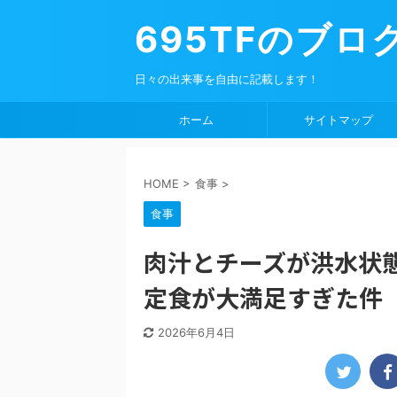
695TFのブロ
日々の出来事を自由に記載します！
ホーム
サイトマップ
HOME
>
食事
>
食事
肉汁とチーズが洪水状
定食が大満足すぎた件
2026年6月4日