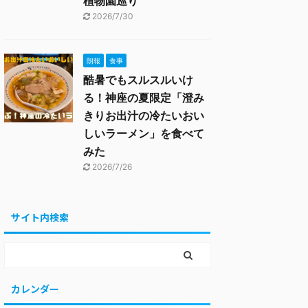
植物園巡り
2026/7/30
朗報
食事
酷暑でもスルスルいけ
る！神座の夏限定「澄み
きりお出汁の冷たいおい
しいラーメン」を食べて
みた
2026/7/26
サイト内検索
カレンダー