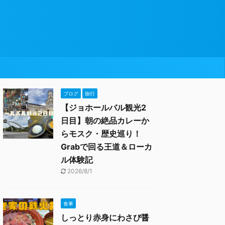
ブログ
旅行
【ジョホールバル観光2
日目】朝の絶品カレーか
らモスク・歴史巡り！
Grabで回る王道＆ローカ
ル体験記
2026/8/1
食事
しっとり赤身にわさび醤