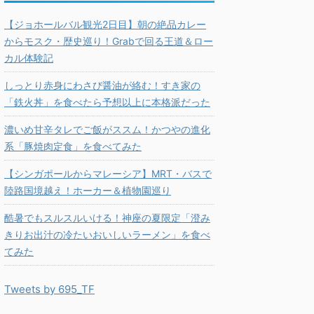
【ジョホールバル観光2日目】朝の絶品カレー
からモスク・歴史巡り！Grabで回る王道＆ロー
カル体験記
しっとり赤身にわさび醤油が絡む！すき家の
「鉄火丼」を食べたら予想以上に本格派だった
濃いめ甘辛タレでご飯がススム！かつやの進化
系「豚焼肉定食」を食べてみた
【シンガポールからマレーシア】MRT・バスで
陸路国境越え！ホーカー＆植物園巡り
酷暑でもスルスルいける！神座の夏限定「澄み
きりお出汁の冷たいおいしいラーメン」を食べ
てみた
Tweets by 695_TF