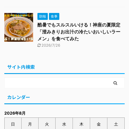
朗報
食事
酷暑でもスルスルいける！神座の夏限定
「澄みきりお出汁の冷たいおいしいラー
メン」を食べてみた
2026/7/26
サイト内検索
カレンダー
2026年8月
日
月
火
水
木
金
土