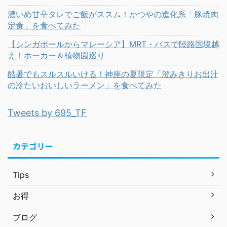
濃いめ甘辛タレでご飯がススム！かつやの進化系「豚焼肉
定食」を食べてみた
【シンガポールからマレーシア】MRT・バスで陸路国境越
え！ホーカー＆植物園巡り
酷暑でもスルスルいける！神座の夏限定「澄みきりお出汁
の冷たいおいしいラーメン」を食べてみた
Tweets by 695_TF
カテゴリー
Tips
お得
ブログ