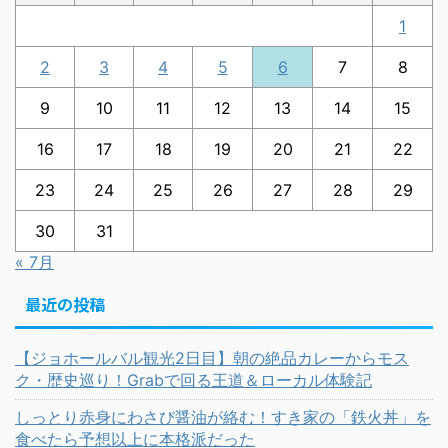
1
2
3
4
5
6
7
8
9
10
11
12
13
14
15
16
17
18
19
20
21
22
23
24
25
26
27
28
29
30
31
« 7月
最近の投稿
【ジョホールバル観光2日目】朝の絶品カレーからモス
ク・歴史巡り！Grabで回る王道＆ローカル体験記
しっとり赤身にわさび醤油が絡む！すき家の「鉄火丼」を
食べたら予想以上に本格派だった