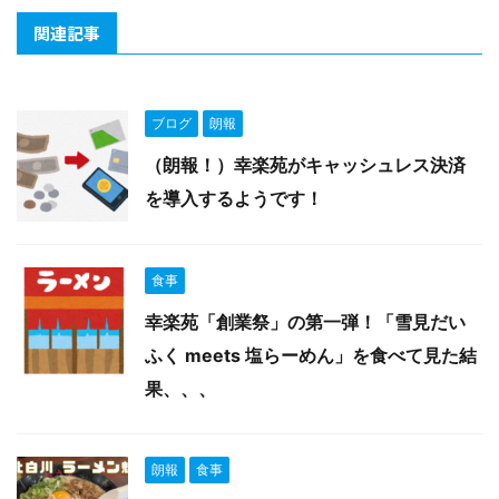
関連記事
ブログ
朗報
（朗報！）幸楽苑がキャッシュレス決済
を導入するようです！
食事
幸楽苑「創業祭」の第一弾！「雪見だい
ふく meets 塩らーめん」を食べて見た結
果、、、
朗報
食事