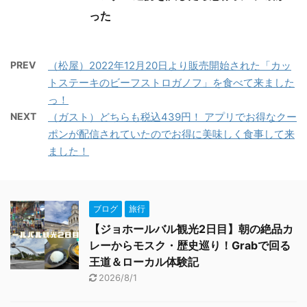
った
PREV
（松屋）2022年12月20日より販売開始された「カッ
トステーキのビーフストロガノフ」を食べて来ました
っ！
NEXT
（ガスト）どちらも税込439円！ アプリでお得なクー
ポンが配信されていたのでお得に美味しく食事して来
ました！
ブログ
旅行
【ジョホールバル観光2日目】朝の絶品カ
レーからモスク・歴史巡り！Grabで回る
王道＆ローカル体験記
2026/8/1