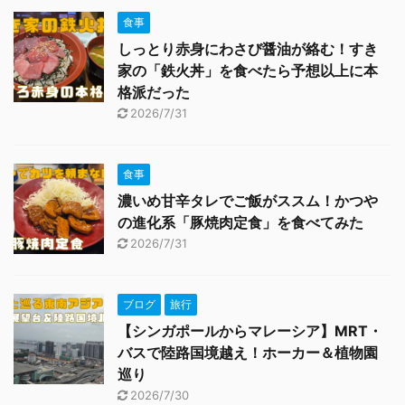
食事
しっとり赤身にわさび醤油が絡む！すき
家の「鉄火丼」を食べたら予想以上に本
格派だった
2026/7/31
食事
濃いめ甘辛タレでご飯がススム！かつや
の進化系「豚焼肉定食」を食べてみた
2026/7/31
ブログ
旅行
【シンガポールからマレーシア】MRT・
バスで陸路国境越え！ホーカー＆植物園
巡り
2026/7/30