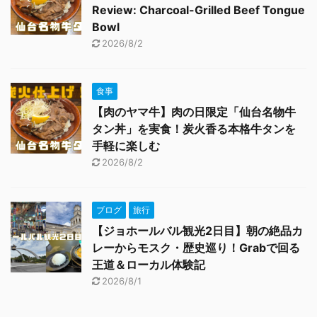
Review: Charcoal-Grilled Beef Tongue
Bowl
2026/8/2
食事
【肉のヤマ牛】肉の日限定「仙台名物牛
タン丼」を実食！炭火香る本格牛タンを
手軽に楽しむ
2026/8/2
ブログ
旅行
【ジョホールバル観光2日目】朝の絶品カ
レーからモスク・歴史巡り！Grabで回る
王道＆ローカル体験記
2026/8/1