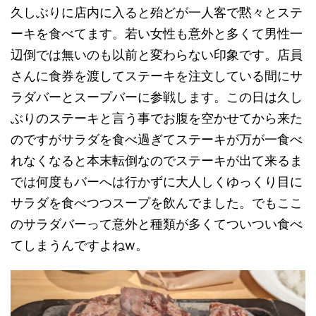
久しぶりに店内に入ると殆どが一人客で黙々とステ
ーキを食べてます。若い女性も意外と多くて男性一
辺倒では無いのも以前と変わらない印象です。店員
さんに食券を渡してステーキを注文している間にサ
ラダバーとスープバーに参戦します。この日は久し
ぶりのステーキと言う事でお腹を空かせてから来た
のですがサラダを食べ過ぎてステーキが万が一食べ
れなくなると本末転倒なのでステーキが出て来るま
では何度もバーへは行かずに大人しくゆっくり目に
サラダを食べつつスープを飲んでました。でもここ
のサラダバーって意外と種類が多くてついつい食べ
てしまうんですよねw。