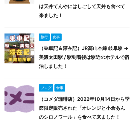
は天丼てんやにはしごして天丼も食べて
来ました！
旅行
食事
（乗車記＆滞在記）JR高山本線 岐阜駅 →
美濃太田駅 / 駅到着後は駅近のホテルで宿
泊しました！
ブログ
食事
（コメダ珈琲店）2022年10月14日から季
節限定販売された「オレンジと小倉あん
のシロノワール」を食べて来ました！