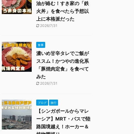
油が絡む！すき家の「鉄
火丼」を食べたら予想以
上に本格派だった
2026/7/31
食事
濃いめ甘辛タレでご飯が
ススム！かつやの進化系
「豚焼肉定食」を食べて
みた
2026/7/31
ブログ
旅行
【シンガポールからマレ
ーシア】MRT・バスで陸
路国境越え！ホーカー＆