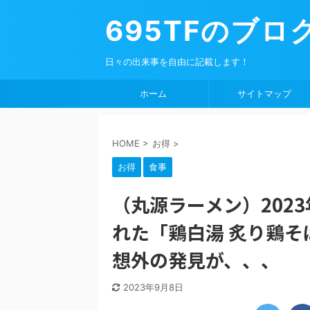
695TFのブロ
日々の出来事を自由に記載します！
ホーム
サイトマップ
HOME
>
お得
>
お得
食事
（丸源ラーメン）2023
れた「鶏白湯 炙り鶏そ
想外の発見が、、、
2023年9月8日