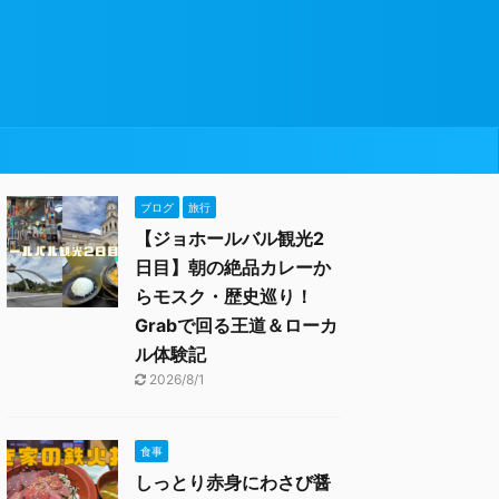
ブログ
旅行
【ジョホールバル観光2
日目】朝の絶品カレーか
らモスク・歴史巡り！
Grabで回る王道＆ローカ
ル体験記
2026/8/1
食事
しっとり赤身にわさび醤