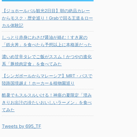
【ジョホールバル観光2日目】朝の絶品カレー
からモスク・歴史巡り！Grabで回る王道＆ロー
カル体験記
しっとり赤身にわさび醤油が絡む！すき家の
「鉄火丼」を食べたら予想以上に本格派だった
濃いめ甘辛タレでご飯がススム！かつやの進化
系「豚焼肉定食」を食べてみた
【シンガポールからマレーシア】MRT・バスで
陸路国境越え！ホーカー＆植物園巡り
酷暑でもスルスルいける！神座の夏限定「澄み
きりお出汁の冷たいおいしいラーメン」を食べ
てみた
Tweets by 695_TF