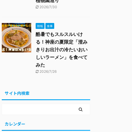
植物園巡り
2026/7/30
朗報
食事
酷暑でもスルスルいけ
る！神座の夏限定「澄み
きりお出汁の冷たいおい
しいラーメン」を食べて
みた
2026/7/26
サイト内検索
カレンダー