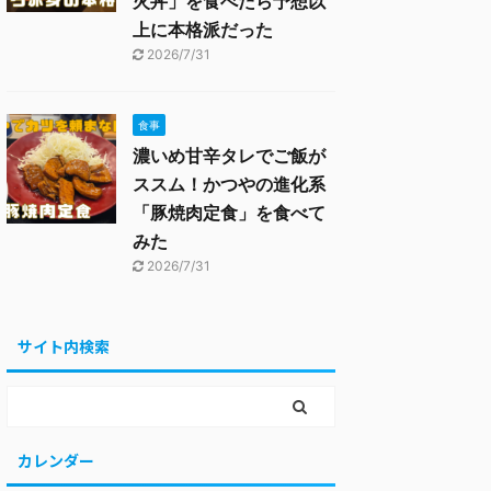
火丼」を食べたら予想以
上に本格派だった
2026/7/31
食事
濃いめ甘辛タレでご飯が
ススム！かつやの進化系
「豚焼肉定食」を食べて
みた
2026/7/31
サイト内検索
カレンダー