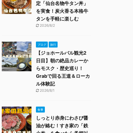
定「仙台名物牛タン丼」
を実食！炭火香る本格牛
タンを手軽に楽しむ
2026/8/2
ブログ
旅行
【ジョホールバル観光2
日目】朝の絶品カレーか
らモスク・歴史巡り！
Grabで回る王道＆ローカ
ル体験記
2026/8/1
食事
しっとり赤身にわさび醤
油が絡む！すき家の「鉄