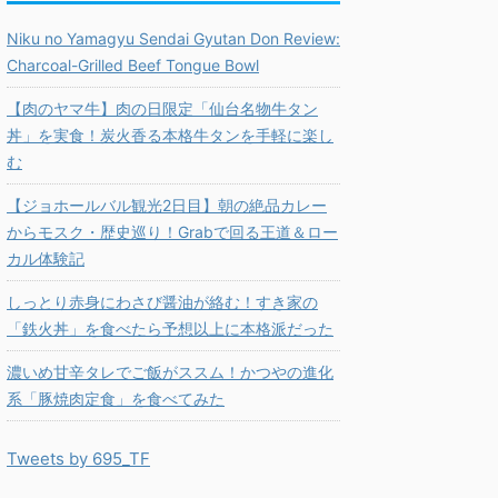
Niku no Yamagyu Sendai Gyutan Don Review:
Charcoal-Grilled Beef Tongue Bowl
【肉のヤマ牛】肉の日限定「仙台名物牛タン
丼」を実食！炭火香る本格牛タンを手軽に楽し
む
【ジョホールバル観光2日目】朝の絶品カレー
からモスク・歴史巡り！Grabで回る王道＆ロー
カル体験記
しっとり赤身にわさび醤油が絡む！すき家の
「鉄火丼」を食べたら予想以上に本格派だった
濃いめ甘辛タレでご飯がススム！かつやの進化
系「豚焼肉定食」を食べてみた
Tweets by 695_TF