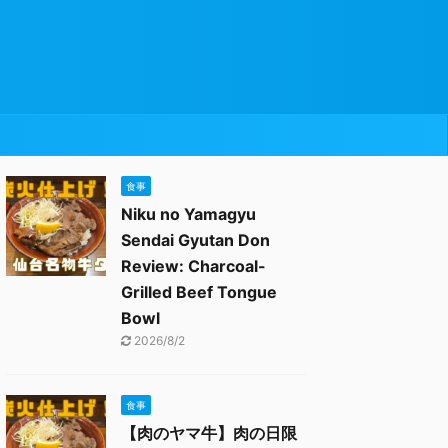
食事
Niku no Yamagyu
Sendai Gyutan Don
Review: Charcoal-
Grilled Beef Tongue
Bowl
2026/8/2
食事
【肉のヤマ牛】肉の日限