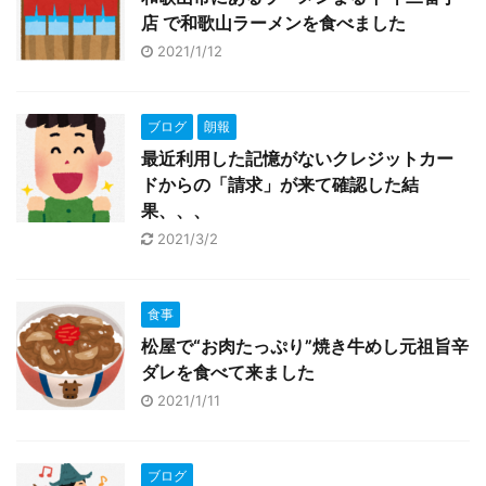
店 で和歌山ラーメンを食べました
2021/1/12
ブログ
朗報
最近利用した記憶がないクレジットカー
ドからの「請求」が来て確認した結
果、、、
2021/3/2
食事
松屋で“お肉たっぷり”焼き牛めし元祖旨辛
ダレを食べて来ました
2021/1/11
ブログ