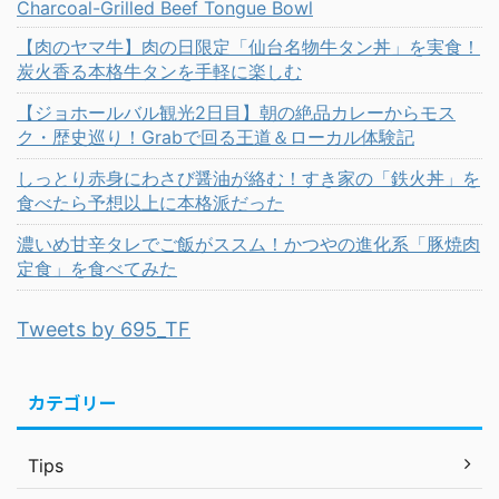
Charcoal-Grilled Beef Tongue Bowl
【肉のヤマ牛】肉の日限定「仙台名物牛タン丼」を実食！
炭火香る本格牛タンを手軽に楽しむ
【ジョホールバル観光2日目】朝の絶品カレーからモス
ク・歴史巡り！Grabで回る王道＆ローカル体験記
しっとり赤身にわさび醤油が絡む！すき家の「鉄火丼」を
食べたら予想以上に本格派だった
濃いめ甘辛タレでご飯がススム！かつやの進化系「豚焼肉
定食」を食べてみた
Tweets by 695_TF
カテゴリー
Tips